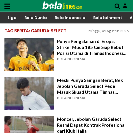
Liga
Bola Dunia
Bola Indonesia
Bolatainment
A
TAG BERITA: GARUDA-SELECT
Minggu, 09 Agustus 2026
Punya Pengalaman di Eropa,
Striker Muda 185 Cm Siap Rebut
Posisi Utama di Timnas Indonesia
U-23
BOLAINDONESIA
Meski Punya Saingan Berat, Bek
Jebolan Garuda Select Pede
Masuk Skuad Utama Timnas
Indonesia U-17
BOLAINDONESIA
Moncer, Jebolan Garuda Select
Resmi Dapat Kontrak Profesional
dari Klub Italia