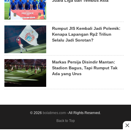
Juara Liga dan Tembus Asia
Rumput JIS Kembali Jadi Polemik:
Kenapa Lapangan Rp2 Triliun
Selalu Jadi Sorotan?
Markas Persija Disindir Mantan:
Stadion Bagus, Tapi Rumput Tak
Ada yang Urus
© 2026
bolatimes.com
- All Rights Reserved.
Back to Top