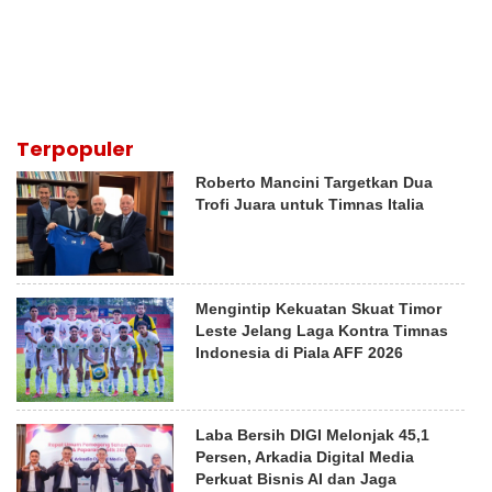
Terpopuler
Roberto Mancini Targetkan Dua
Trofi Juara untuk Timnas Italia
Mengintip Kekuatan Skuat Timor
Leste Jelang Laga Kontra Timnas
Indonesia di Piala AFF 2026
Laba Bersih DIGI Melonjak 45,1
Persen, Arkadia Digital Media
Perkuat Bisnis AI dan Jaga