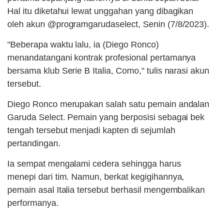
Hal itu diketahui lewat unggahan yang dibagikan
oleh akun @programgarudaselect, Senin (7/8/2023).
"Beberapa waktu lalu, ia (Diego Ronco)
menandatangani kontrak profesional pertamanya
bersama klub Serie B Italia, Como," tulis narasi akun
tersebut.
Diego Ronco merupakan salah satu pemain andalan
Garuda Select. Pemain yang berposisi sebagai bek
tengah tersebut menjadi kapten di sejumlah
pertandingan.
Ia sempat mengalami cedera sehingga harus
menepi dari tim. Namun, berkat kegigihannya,
pemain asal Italia tersebut berhasil mengembalikan
performanya.