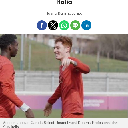
Italia
Husna Rahmayunita
Moncer, Jebolan Garuda Select Resmi Dapat Kontrak Profesional dari
Klub Italia