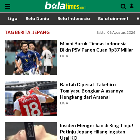
Liga
Bola Dunia
Bola Indonesia
Bolatainment
A
TAG BERITA: JEPANG
Sabtu, 08 Agustus 2026
Mimpi Buruk Timnas Indonesia
Bikin PSV Panen Cuan Rp37 Miliar
LIGA
Bantah Dipecat, Takehiro
Tomiyasu Bongkar Alasannya
Hengkang dari Arsenal
LIGA
Insiden Mengerikan di Ring Tinju!
Petinju Jepang Hilang Ingatan
Usai KO