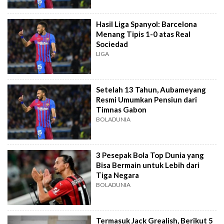
Hasil Liga Spanyol: Barcelona
Menang Tipis 1-0 atas Real
Sociedad
LIGA
Setelah 13 Tahun, Aubameyang
Resmi Umumkan Pensiun dari
Timnas Gabon
BOLADUNIA
3 Pesepak Bola Top Dunia yang
Bisa Bermain untuk Lebih dari
Tiga Negara
BOLADUNIA
Termasuk Jack Grealish, Berikut 5