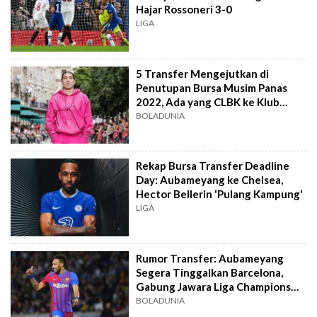
Hajar Rossoneri 3-0
LIGA
5 Transfer Mengejutkan di
Penutupan Bursa Musim Panas
2022, Ada yang CLBK ke Klub
Lama
BOLADUNIA
Rekap Bursa Transfer Deadline
Day: Aubameyang ke Chelsea,
Hector Bellerin 'Pulang Kampung'
LIGA
Rumor Transfer: Aubameyang
Segera Tinggalkan Barcelona,
Gabung Jawara Liga Champions
Asal Inggris
BOLADUNIA