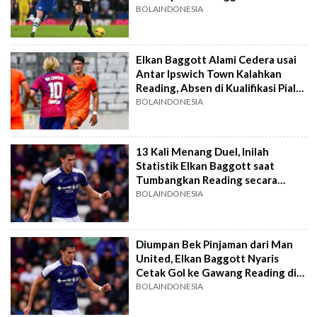
BOLAINDONESIA
Elkan Baggott Alami Cedera usai
Antar Ipswich Town Kalahkan
Reading, Absen di Kualifikasi Piala
Asia U-23?
BOLAINDONESIA
13 Kali Menang Duel, Inilah
Statistik Elkan Baggott saat
Tumbangkan Reading secara
Dramatis di Carabao Cup
BOLAINDONESIA
2023/2024
Diumpan Bek Pinjaman dari Man
United, Elkan Baggott Nyaris
Cetak Gol ke Gawang Reading di
Carabao Cup
BOLAINDONESIA