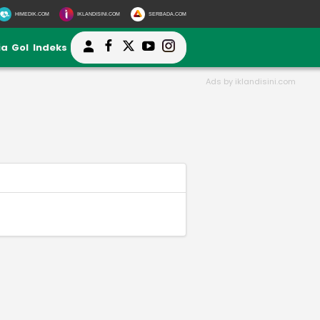
HIMEDIK.COM
IKLANDISINI.COM
SERBADA.COM
ia
Gol
Indeks