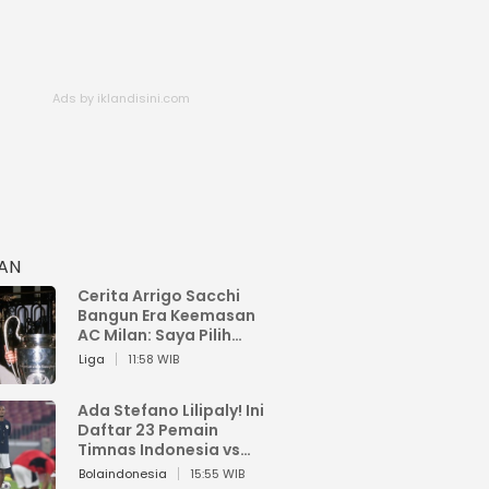
HAN
Cerita Arrigo Sacchi
Bangun Era Keemasan
AC Milan: Saya Pilih
Pemain dari Isi Otaknya
Liga
11:58 WIB
Ada Stefano Lilipaly! Ini
Daftar 23 Pemain
Timnas Indonesia vs
China
Bolaindonesia
15:55 WIB