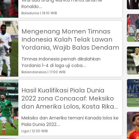
Ronaldo....
Boladunia | 19:10 WIB
Mengenang Momen Timnas
Indonesia Kalah Telak Lawan
Yordania, Wajib Balas Dendam
Timnas Indonesia pernah dikalahkan
Yordania 1-4 di laga uji coba....
Bolaindonesia | 17:00 WIB
Hasil Kualifikasi Piala Dunia
2022 zona Concacaf: Meksiko
dan Amerika Lolos, Kosta Rika
ke Playoff
Meksiko dan Amerika temani Kanada lolos ke
Piala Dunia 2022....
Liga | 12:30 WIB