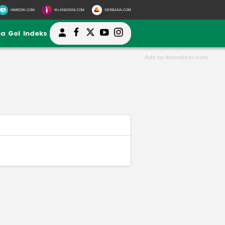
HIMEDIK.COM
IKLANDISINI.COM
SERBADA.COM
ia
Gol
Indeks