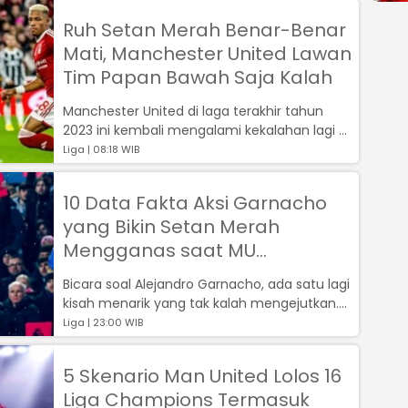
Ruh Setan Merah Benar-Benar
Mati, Manchester United Lawan
Tim Papan Bawah Saja Kalah
Manchester United di laga terakhir tahun
2023 ini kembali mengalami kekalahan lagi di
Liga Inggris setelah kalah dari No...
Liga | 08:18 WIB
10 Data Fakta Aksi Garnacho
yang Bikin Setan Merah
Mengganas saat MU
Mempermalukan Everton
Bicara soal Alejandro Garnacho, ada satu lagi
kisah menarik yang tak kalah mengejutkan.
Setelah sukses mencetak gol salt...
Liga | 23:00 WIB
5 Skenario Man United Lolos 16
Liga Champions Termasuk