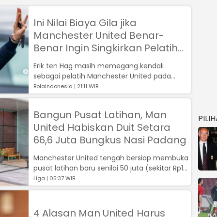
Ini Nilai Biaya Gila jika
Manchester United Benar-
Benar Ingin Singkirkan Pelatih
Ten Hag
Erik ten Hag masih memegang kendali
sebagai pelatih Manchester United pada
musim 2023-2024.Namun, kepercayaan
Bolaindonesia | 21:11 WIB
terhadap T...
Bangun Pusat Latihan, Man
PILI
United Habiskan Duit Setara
66,6 Juta Bungkus Nasi Padang
Manchester United tengah bersiap membuka
pusat latihan baru senilai 50 juta (sekitar Rp1
triliun) di Carrington...
Liga | 05:37 WIB
4 Alasan Man United Harus