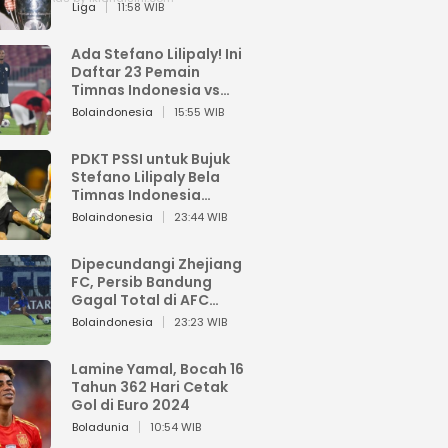
Pemain dari Isi Otaknya
Liga
11:58 WIB
Ada Stefano Lilipaly! Ini
Daftar 23 Pemain
Timnas Indonesia vs
China
Bolaindonesia
15:55 WIB
PDKT PSSI untuk Bujuk
Stefano Lilipaly Bela
Timnas Indonesia
Berakhir Berantakan
Bolaindonesia
23:44 WIB
Dipecundangi Zhejiang
FC, Persib Bandung
Gagal Total di AFC
Champions League Two
Bolaindonesia
23:23 WIB
Lamine Yamal, Bocah 16
Tahun 362 Hari Cetak
Gol di Euro 2024
Boladunia
10:54 WIB