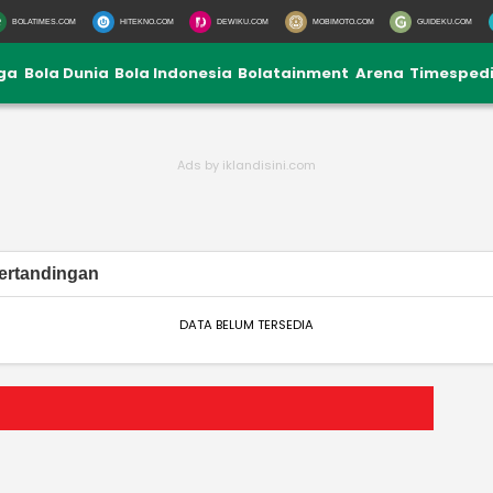
BOLATIMES.COM
HITEKNO.COM
DEWIKU.COM
MOBIMOTO.COM
GUIDEKU.COM
iga
Bola Dunia
Bola Indonesia
Bolatainment
Arena
Timesped
ertandingan
DATA BELUM TERSEDIA