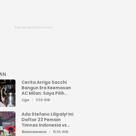
HAN
Cerita Arrigo Sacchi
Bangun Era Keemasan
AC Milan: Saya Pilih
Pemain dari Isi Otaknya
Liga
11:58 WIB
Ada Stefano Lilipaly! Ini
Daftar 23 Pemain
Timnas Indonesia vs
China
Bolaindonesia
15:55 WIB