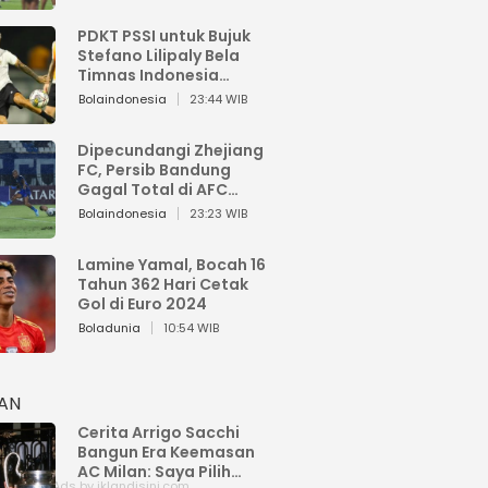
PDKT PSSI untuk Bujuk
Stefano Lilipaly Bela
Timnas Indonesia
Berakhir Berantakan
Bolaindonesia
23:44 WIB
Dipecundangi Zhejiang
FC, Persib Bandung
Gagal Total di AFC
Champions League Two
Bolaindonesia
23:23 WIB
Lamine Yamal, Bocah 16
Tahun 362 Hari Cetak
Gol di Euro 2024
Boladunia
10:54 WIB
HAN
Cerita Arrigo Sacchi
Bangun Era Keemasan
AC Milan: Saya Pilih