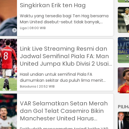
Singkirkan Erik ten Hag
Waktu yang tersedia bagi Ten Hag bersama
Man United disebut-sebut tidak banyak,
terutama setelah kedatangan Sir Jim Ratc...
Liga | 08:00 WIB
Link Live Streaming Resmi dan
Jadwal Semifinal Piala FA: Man
United Jumpa Klub Divisi 2 Usai
Duel Gila vs Liverpool
Hasil undian untuk semifinal Piala FA
diumumkan sekitar dua puluh lima menit
setelah pertandingan Man United vs
Boladunia | 20:52 WIB
Liverpoo...
VAR Selamatkan Setan Merah
PILI
dan Gol Telat Casemiro Bikin
Manchester United Harus
Ladeni Liverpool
Detik-detik menegangkan terjadi ketika VAR