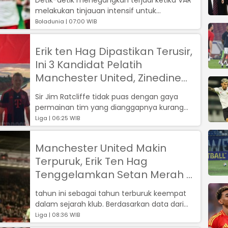
melakukan tinjauan intensif untuk
memastikan keabsahan gol tersebut,
Boladunia | 07:00 WIB
mencipta...
Erik ten Hag Dipastikan Terusir,
Ini 3 Kandidat Pelatih
Manchester United, Zinedine
Zidane Paling Dijagokan
Sir Jim Ratcliffe tidak puas dengan gaya
permainan tim yang dianggapnya kurang
jelas. Meskipun Ten Hag membukukan rekor ...
Liga | 06:25 WIB
Manchester United Makin
Terpuruk, Erik Ten Hag
Tenggelamkan Setan Merah di
Neraka Liga Inggris?
tahun ini sebagai tahun terburuk keempat
dalam sejarah klub. Berdasarkan data dari
Opta, hanya pada tahun 1930 (28 kekal...
Liga | 08:36 WIB