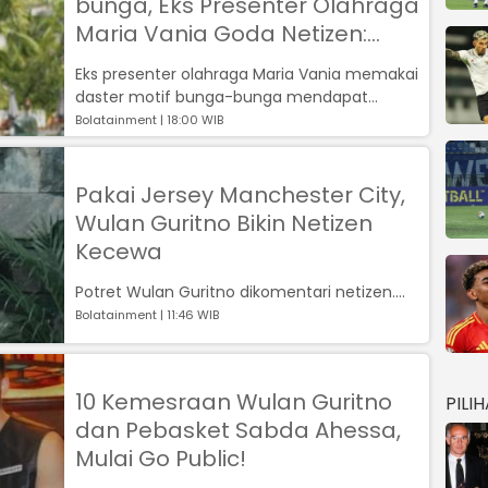
bunga, Eks Presenter Olahraga
Maria Vania Goda Netizen:
Suka Nggak?
Eks presenter olahraga Maria Vania memakai
daster motif bunga-bunga mendapat
sorotan netizen...
Bolatainment | 18:00 WIB
Pakai Jersey Manchester City,
Wulan Guritno Bikin Netizen
Kecewa
Potret Wulan Guritno dikomentari netizen....
Bolatainment | 11:46 WIB
10 Kemesraan Wulan Guritno
PILI
dan Pebasket Sabda Ahessa,
Mulai Go Public!