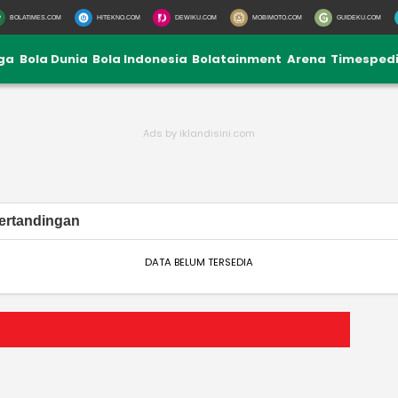
BOLATIMES.COM
HITEKNO.COM
DEWIKU.COM
MOBIMOTO.COM
GUIDEKU.COM
iga
Bola Dunia
Bola Indonesia
Bolatainment
Arena
Timesped
ertandingan
DATA BELUM TERSEDIA