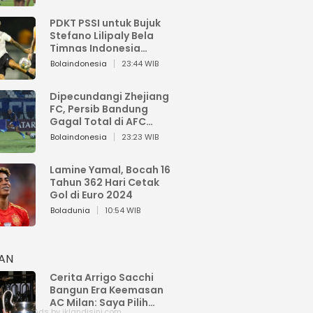
PDKT PSSI untuk Bujuk
Stefano Lilipaly Bela
Timnas Indonesia
Berakhir Berantakan
Bolaindonesia
23:44 WIB
Dipecundangi Zhejiang
FC, Persib Bandung
Gagal Total di AFC
Champions League Two
Bolaindonesia
23:23 WIB
Lamine Yamal, Bocah 16
Tahun 362 Hari Cetak
Gol di Euro 2024
Boladunia
10:54 WIB
HAN
Cerita Arrigo Sacchi
Bangun Era Keemasan
AC Milan: Saya Pilih