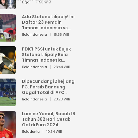
Pemain dari Isi Otaknya
Liga
11:58 WIB
Ada Stefano Lilipaly! Ini
Daftar 23 Pemain
Timnas Indonesia vs
China
Bolaindonesia
15:55 WIB
PDKT PSSI untuk Bujuk
Stefano Lilipaly Bela
Timnas Indonesia
Berakhir Berantakan
Bolaindonesia
23:44 WIB
Dipecundangi Zhejiang
FC, Persib Bandung
Gagal Total di AFC
Champions League Two
Bolaindonesia
23:23 WIB
Lamine Yamal, Bocah 16
Tahun 362 Hari Cetak
Gol di Euro 2024
Boladunia
10:54 WIB