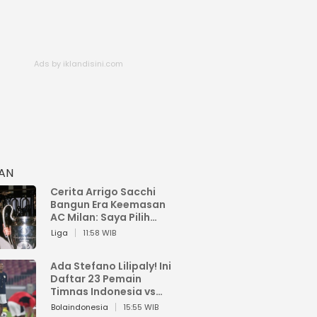
HAN
Cerita Arrigo Sacchi
Bangun Era Keemasan
AC Milan: Saya Pilih
Pemain dari Isi Otaknya
Liga
11:58 WIB
Ada Stefano Lilipaly! Ini
Daftar 23 Pemain
Timnas Indonesia vs
China
Bolaindonesia
15:55 WIB