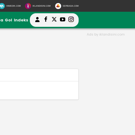
HIMEDIK.COM
IKLANDISINI.COM
SERBADA.COM
ia
Gol
Indeks