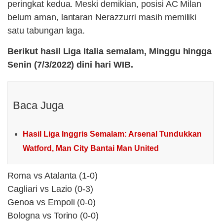
peringkat kedua. Meski demikian, posisi AC Milan
belum aman, lantaran Nerazzurri masih memiliki
satu tabungan laga.
Berikut hasil Liga Italia semalam, Minggu hingga
Senin (7/3/2022) dini hari WIB.
Baca Juga
Hasil Liga Inggris Semalam: Arsenal Tundukkan
Watford, Man City Bantai Man United
Roma vs Atalanta (1-0)
Cagliari vs Lazio (0-3)
Genoa vs Empoli (0-0)
Bologna vs Torino (0-0)