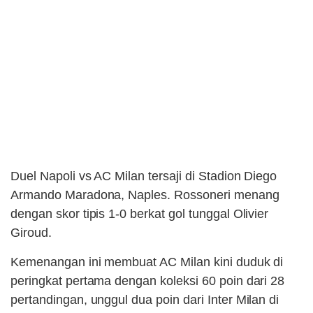
Duel Napoli vs AC Milan tersaji di Stadion Diego
Armando Maradona, Naples. Rossoneri menang
dengan skor tipis 1-0 berkat gol tunggal Olivier
Giroud.
Kemenangan ini membuat AC Milan kini duduk di
peringkat pertama dengan koleksi 60 poin dari 28
pertandingan, unggul dua poin dari Inter Milan di