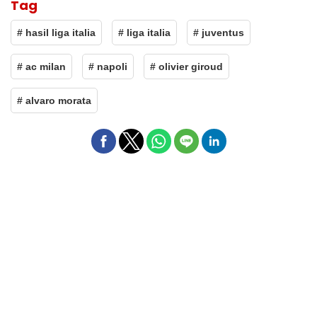
Tag
# hasil liga italia
# liga italia
# juventus
# ac milan
# napoli
# olivier giroud
# alvaro morata