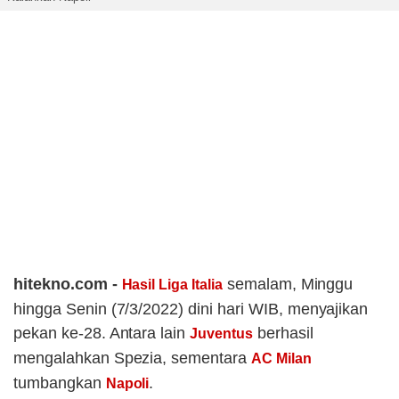
hitekno.com -
semalam, Minggu
Hasil Liga Italia
hingga Senin (7/3/2022) dini hari WIB, menyajikan
pekan ke-28. Antara lain
berhasil
Juventus
mengalahkan Spezia, sementara
AC Milan
tumbangkan
.
Napoli