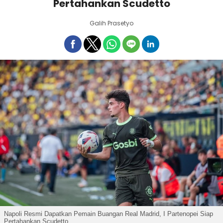
Pertahankan Scudetto
Galih Prasetyo
Napoli Resmi Dapatkan Pemain Buangan Real Madrid, I Partenopei Siap
Pertahankan Scudetto