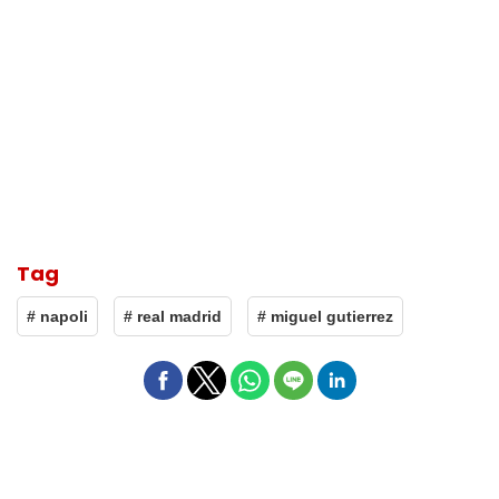
Tag
# napoli
# real madrid
# miguel gutierrez