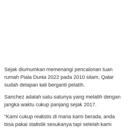
Sejak diumumkan memenangi pencalonan tuan
rumah Piala Dunia 2022 pada 2010 silam, Qatar
sudah delapan kali berganti pelatih.
Sanchez adalah satu-satunya yang melatih dengan
jangka waktu cukup panjang sejak 2017.
"Kami cukup realistis di mana kami berada, anda
bisa pakai statistik sesukanya tapi setelah kami