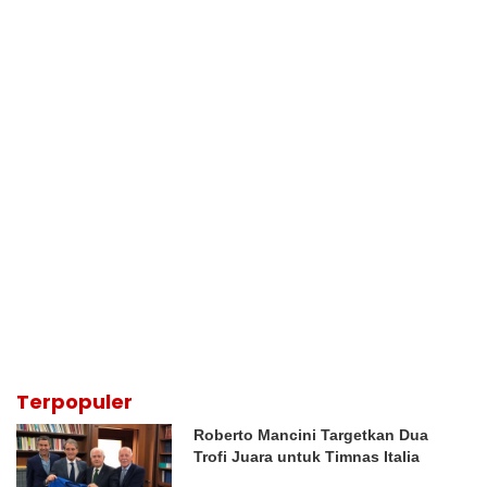
Terpopuler
Roberto Mancini Targetkan Dua
Trofi Juara untuk Timnas Italia