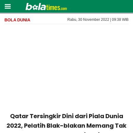
BOLA DUNIA
Rabu, 30 November 2022 | 09:38 WIB
Qatar Tersingkir Dini dari Piala Dunia
2022, Pelatih Blak-blakan Memang Tak