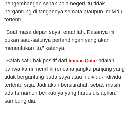
pengembangan sepak bola negeri itu tidak
bergantung di tangannya semata ataupun individu
tertentu.
"Soal masa depan saya, entahlah. Rasanya ini
bukan satu-satunya pertandingan yang akan
menentukan itu," katanya.
"Salah satu hak positif dari
adalah
timnas Qatar
bahwa kami memiliki rencana jangka panjang yang
tidak bergantung pada saya atau individu-individu
tertentu saja. Jadi akan bersitirahat, sebab masih
ada turnamen berikutnya yang harus disiapkan,"
sambung dia.