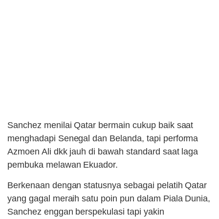
Sanchez menilai Qatar bermain cukup baik saat
menghadapi Senegal dan Belanda, tapi performa
Azmoen Ali dkk jauh di bawah standard saat laga
pembuka melawan Ekuador.
Berkenaan dengan statusnya sebagai pelatih Qatar
yang gagal meraih satu poin pun dalam Piala Dunia,
Sanchez enggan berspekulasi tapi yakin