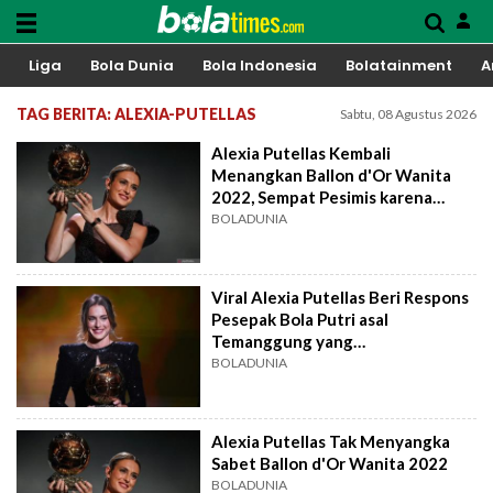
Liga
Bola Dunia
Bola Indonesia
Bolatainment
A
TAG BERITA: ALEXIA-PUTELLAS
Sabtu, 08 Agustus 2026
Alexia Putellas Kembali
Menangkan Ballon d'Or Wanita
2022, Sempat Pesimis karena
Cedera Ini
BOLADUNIA
Viral Alexia Putellas Beri Respons
Pesepak Bola Putri asal
Temanggung yang
Mengidolakannya, Diajak Bertemu
BOLADUNIA
di Barcelona
Alexia Putellas Tak Menyangka
Sabet Ballon d'Or Wanita 2022
BOLADUNIA