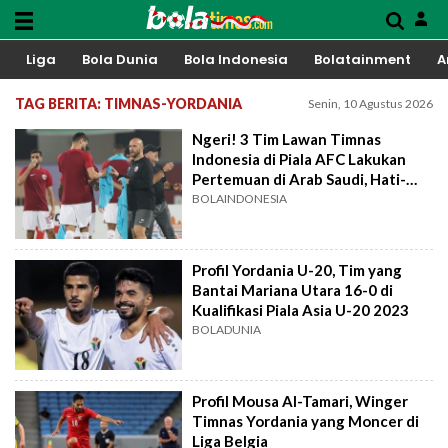
Liga
Bola Dunia
Bola Indonesia
Bolatainment
A
TAG BERITA: TIMNAS-YORDANIA
Senin, 10 Agustus 2026
Ngeri! 3 Tim Lawan Timnas
Indonesia di Piala AFC Lakukan
Pertemuan di Arab Saudi, Hati-
Hati Shin tae Yong
BOLAINDONESIA
Profil Yordania U-20, Tim yang
Bantai Mariana Utara 16-0 di
Kualifikasi Piala Asia U-20 2023
BOLADUNIA
Profil Mousa Al-Tamari, Winger
Timnas Yordania yang Moncer di
Liga Belgia