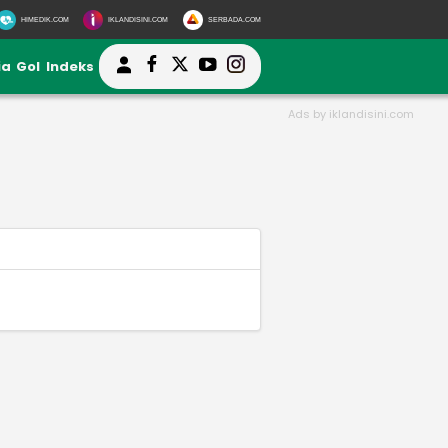
HIMEDIK.COM
IKLANDISINI.COM
SERBADA.COM
ia
Gol
Indeks