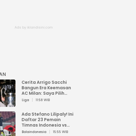
HAN
Cerita Arrigo Sacchi
Bangun Era Keemasan
AC Milan: Saya Pilih
Pemain dari Isi Otaknya
Liga
11:58 WIB
Ada Stefano Lilipaly! Ini
Daftar 23 Pemain
Timnas Indonesia vs
China
Bolaindonesia
15:55 WIB