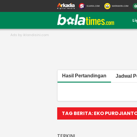
SUARA.COM
MATAMATA.COM
L
Hasil Pertandingan
Jadwal P
TAG BERITA: EKO PURDJIANT
TERKINI