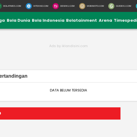
BOLATIMES.COM
HITEKNO.COM
DEWIKU.COM
MOBIMOTO.COM
GUIDEKU.COM
iga
Bola Dunia
Bola Indonesia
Bolatainment
Arena
Timesped
ertandingan
DATA BELUM TERSEDIA
O