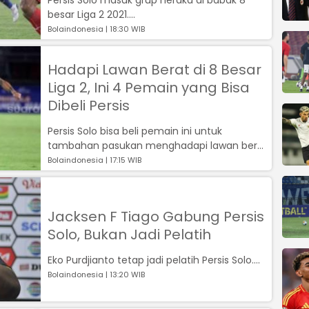
besar Liga 2 2021....
Bolaindonesia | 18:30 WIB
Hadapi Lawan Berat di 8 Besar
Liga 2, Ini 4 Pemain yang Bisa
Dibeli Persis
Persis Solo bisa beli pemain ini untuk
tambahan pasukan menghadapi lawan berat
di babak 8 besar Liga 2 2021....
Bolaindonesia | 17:15 WIB
Jacksen F Tiago Gabung Persis
Solo, Bukan Jadi Pelatih
Eko Purdjianto tetap jadi pelatih Persis Solo....
Bolaindonesia | 13:20 WIB