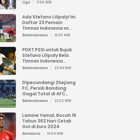
Pemain dari Isi Otaknya
Liga
11:58 WIB
Ada Stefano Lilipaly! Ini
Daftar 23 Pemain
Timnas Indonesia vs
China
Bolaindonesia
15:55 WIB
PDKT PSSI untuk Bujuk
Stefano Lilipaly Bela
Timnas Indonesia
Berakhir Berantakan
Bolaindonesia
23:44 WIB
Dipecundangi Zhejiang
FC, Persib Bandung
Gagal Total di AFC
Champions League Two
Bolaindonesia
23:23 WIB
Lamine Yamal, Bocah 16
Tahun 362 Hari Cetak
Gol di Euro 2024
Boladunia
10:54 WIB