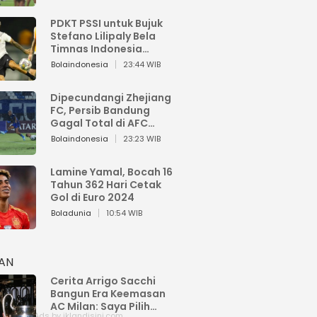
PDKT PSSI untuk Bujuk
Stefano Lilipaly Bela
Timnas Indonesia
Berakhir Berantakan
Bolaindonesia
23:44 WIB
Dipecundangi Zhejiang
FC, Persib Bandung
Gagal Total di AFC
Champions League Two
Bolaindonesia
23:23 WIB
Lamine Yamal, Bocah 16
Tahun 362 Hari Cetak
Gol di Euro 2024
Boladunia
10:54 WIB
HAN
Cerita Arrigo Sacchi
Bangun Era Keemasan
AC Milan: Saya Pilih