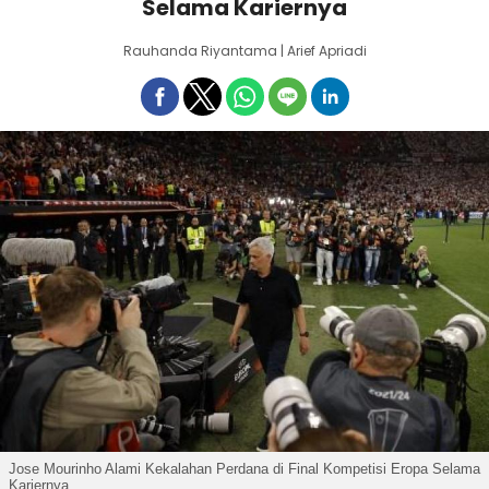
Selama Kariernya
Rauhanda Riyantama | Arief Apriadi
Jose Mourinho Alami Kekalahan Perdana di Final Kompetisi Eropa Selama
Kariernya