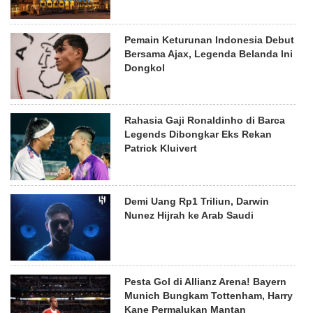
Pemain Keturunan Indonesia Debut
Bersama Ajax, Legenda Belanda Ini
Dongkol
Rahasia Gaji Ronaldinho di Barca
Legends Dibongkar Eks Rekan
Patrick Kluivert
Demi Uang Rp1 Triliun, Darwin
Nunez Hijrah ke Arab Saudi
Pesta Gol di Allianz Arena! Bayern
Munich Bungkam Tottenham, Harry
Kane Permalukan Mantan