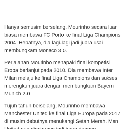
Hanya semusim berselang, Mourinho secara luar
biasa membawa FC Porto ke final Liga Champions
2004. Hebatnya, dia lagi-lagi jadi juara usai
membungkam Monaco 3-0.
Perjalanan Mourinho menapaki final kompetisi
Eropa berlanjut pada 2010. Dia membawa Inter
Milan melaju ke final Liga Champions dan sukses
merengkuh juara dengan membungkam Bayern
Munich 2-0.
Tujuh tahun berselang, Mourinho membawa
Manchester United ke final Liga Europa pada 2017
di musim debutnya menukangi Setan Merah. Man