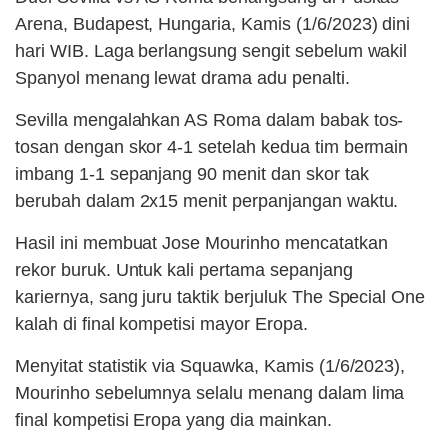
Arena, Budapest, Hungaria, Kamis (1/6/2023) dini
hari WIB. Laga berlangsung sengit sebelum wakil
Spanyol menang lewat drama adu penalti.
Sevilla mengalahkan AS Roma dalam babak tos-
tosan dengan skor 4-1 setelah kedua tim bermain
imbang 1-1 sepanjang 90 menit dan skor tak
berubah dalam 2x15 menit perpanjangan waktu.
Hasil ini membuat Jose Mourinho mencatatkan
rekor buruk. Untuk kali pertama sepanjang
kariernya, sang juru taktik berjuluk The Special One
kalah di final kompetisi mayor Eropa.
Menyitat statistik via Squawka, Kamis (1/6/2023),
Mourinho sebelumnya selalu menang dalam lima
final kompetisi Eropa yang dia mainkan.