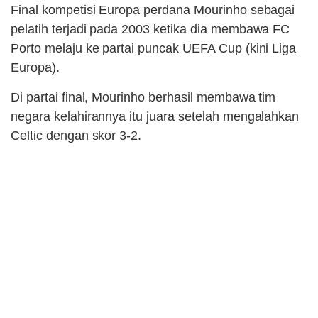
Final kompetisi Europa perdana Mourinho sebagai
pelatih terjadi pada 2003 ketika dia membawa FC
Porto melaju ke partai puncak UEFA Cup (kini Liga
Europa).
Di partai final, Mourinho berhasil membawa tim
negara kelahirannya itu juara setelah mengalahkan
Celtic dengan skor 3-2.