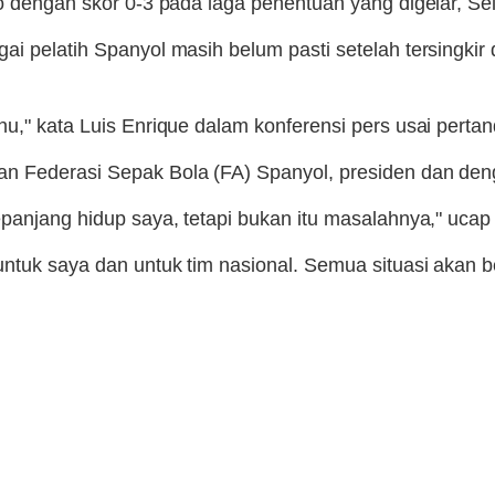
ko dengan skor 0-3 pada laga penentuan yang digelar, S
i pelatih Spanyol masih belum pasti setelah tersingkir d
u," kata Luis Enrique dalam konferensi pers usai pertan
n Federasi Sepak Bola (FA) Spanyol, presiden dan denga
panjang hidup saya, tetapi bukan itu masalahnya," ucap 
untuk saya dan untuk tim nasional. Semua situasi akan 