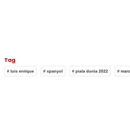
Tag
# luis enrique
# spanyol
# piala dunia 2022
# mar