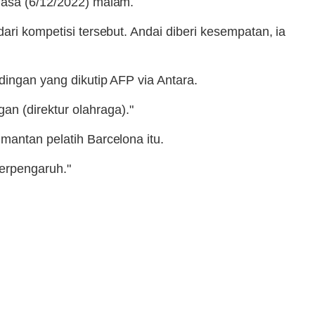
elasa (6/12/2022) malam.
ari kompetisi tersebut. Andai diberi kesempatan, ia
dingan yang dikutip AFP via Antara.
n (direktur olahraga)."
mantan pelatih Barcelona itu.
berpengaruh."