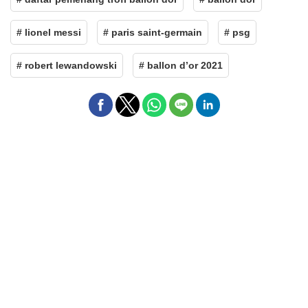
# lionel messi
# paris saint-germain
# psg
# robert lewandowski
# ballon d’or 2021