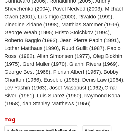
Cannavaro (2006), Ronaldinho (2005), Andriy
Shevchenko (2004), Pavel Nedved (2003), Michael
Owen (2001), Luis Figo (2000), Rivaldo (1999),
Zinedine Zidane (1998), Matthias Sammer (1996),
George Weah (1995) Hristo Stoichkov (1994),
Roberto Baggio (1993), Jean-Pierre Papin (1991),
Lothar Matthaus (1990), Ruud Gullit (1987), Paolo
Rossi (1982), Allan Simonsen (1977), Oleg Blokhin
(1975), Gerd Muller (1970), Gianni Rivera (1969),
George Best (1968), Florian Albert (1967), Bobby
Charlton (1966), Eusebio (1965), Denis Law (1964),
Lev Yashin (1963), Josef Masopust (1962),Omar
Sivori (1961), Luis Suarez (1960), Raymond Kopa
(1958), dan Stanley Matthews (1956).
Tag
# daftar pemenang trofi ballon dor
# ballon dor