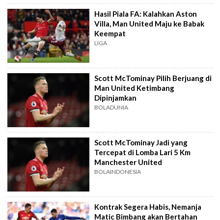
Hasil Piala FA: Kalahkan Aston
Villa, Man United Maju ke Babak
Keempat
LIGA
Scott McTominay Pilih Berjuang di
Man United Ketimbang
Dipinjamkan
BOLADUNIA
Scott McTominay Jadi yang
Tercepat di Lomba Lari 5 Km
Manchester United
BOLAINDONESIA
Kontrak Segera Habis, Nemanja
Matic Bimbang akan Bertahan