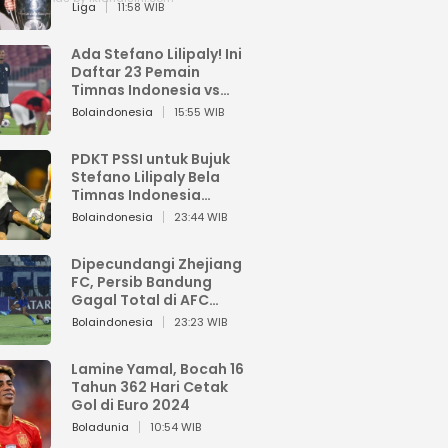
Pemain dari Isi Otaknya
Liga
11:58 WIB
Ada Stefano Lilipaly! Ini
Daftar 23 Pemain
Timnas Indonesia vs
China
Bolaindonesia
15:55 WIB
PDKT PSSI untuk Bujuk
Stefano Lilipaly Bela
Timnas Indonesia
Berakhir Berantakan
Bolaindonesia
23:44 WIB
Dipecundangi Zhejiang
FC, Persib Bandung
Gagal Total di AFC
Champions League Two
Bolaindonesia
23:23 WIB
Lamine Yamal, Bocah 16
Tahun 362 Hari Cetak
Gol di Euro 2024
Boladunia
10:54 WIB