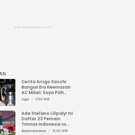
HAN
Cerita Arrigo Sacchi
Bangun Era Keemasan
AC Milan: Saya Pilih
Pemain dari Isi Otaknya
Liga
11:58 WIB
Ada Stefano Lilipaly! Ini
Daftar 23 Pemain
Timnas Indonesia vs
China
Bolaindonesia
15:55 WIB