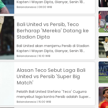
Kapten I Wayan Dipta, Gianyar, Senin 18
Desember 2023. pelatih Bojan Hodak ...
Bolaindonesia | 08:00 WIB
Bali United vs Persib, Teco
Berharap 'Mereka' Datang ke
Stadion Dipta
Bali United akan menjamu Persib di Stadion
Kapten I Wayan Dipta, Gianyar, Senin 18
Desember 2023. Pelatih Bali United St...
Bolaindonesia | 16:10 WIB
Alasan Teco Sebut Laga Bali
United vs Persib 'Super Big
Match'
Pelatih Bali United Stefano 'Teco' Cugurra
menyebut laga kontra Persib adalah Super
Big Match. Pelatih asal Brasil terse...
Bolaindonesia | 15:00 WIB