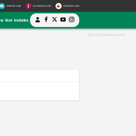
HIMEDIK.COM
IKLANDISINI.COM
SERBADA.COM
ia
Gol
Indeks