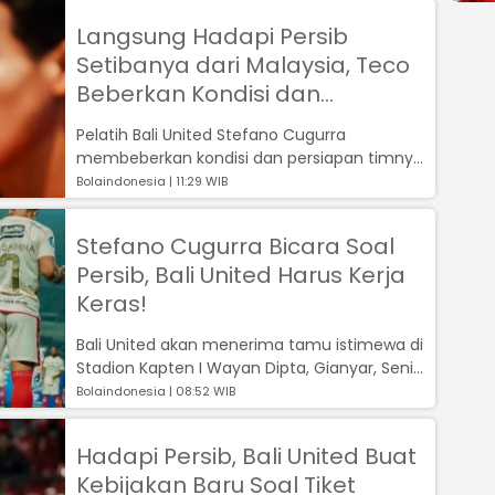
Langsung Hadapi Persib
Setibanya dari Malaysia, Teco
Beberkan Kondisi dan
Persiapan Bali United
Pelatih Bali United Stefano Cugurra
membeberkan kondisi dan persiapan timnya
jelang hadapi Persib Bandung. Bali United a...
Bolaindonesia | 11:29 WIB
Stefano Cugurra Bicara Soal
Persib, Bali United Harus Kerja
Keras!
Bali United akan menerima tamu istimewa di
Stadion Kapten I Wayan Dipta, Gianyar, Senin
18 Desember 2023. Bali United di...
Bolaindonesia | 08:52 WIB
Hadapi Persib, Bali United Buat
Kebijakan Baru Soal Tiket