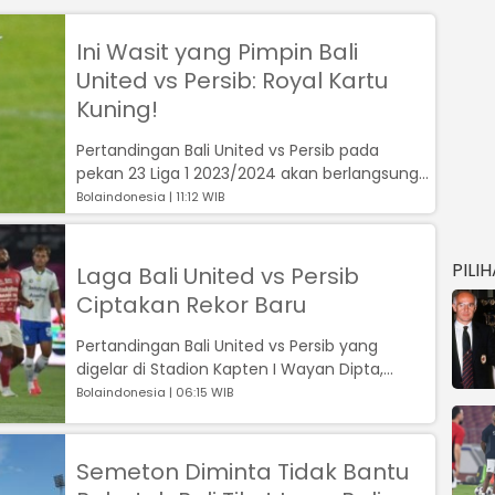
Ini Wasit yang Pimpin Bali
United vs Persib: Royal Kartu
Kuning!
Pertandingan Bali United vs Persib pada
pekan 23 Liga 1 2023/2024 akan berlangsung
di Stadion Kapten I Wayan Dipta, mala...
Bolaindonesia | 11:12 WIB
PILI
Laga Bali United vs Persib
Ciptakan Rekor Baru
Pertandingan Bali United vs Persib yang
digelar di Stadion Kapten I Wayan Dipta,
Gianyar, Senin 18 Desember 2023, berhas...
Bolaindonesia | 06:15 WIB
Semeton Diminta Tidak Bantu