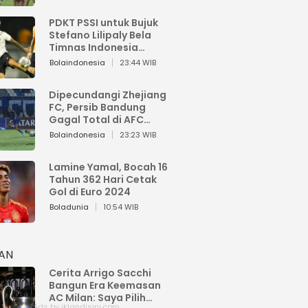
PDKT PSSI untuk Bujuk
Stefano Lilipaly Bela
Timnas Indonesia
Berakhir Berantakan
Bolaindonesia
23:44 WIB
Dipecundangi Zhejiang
FC, Persib Bandung
Gagal Total di AFC
Champions League Two
Bolaindonesia
23:23 WIB
Lamine Yamal, Bocah 16
Tahun 362 Hari Cetak
Gol di Euro 2024
Boladunia
10:54 WIB
HAN
Cerita Arrigo Sacchi
Bangun Era Keemasan
AC Milan: Saya Pilih