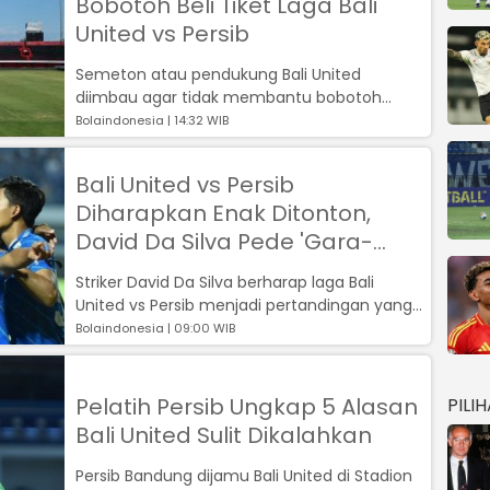
Bobotoh Beli Tiket Laga Bali
United vs Persib
Semeton atau pendukung Bali United
diimbau agar tidak membantu bobotoh
untuk membelikan tiket pertandingan Bali
Bolaindonesia | 14:32 WIB
United v...
Bali United vs Persib
Diharapkan Enak Ditonton,
David Da Silva Pede 'Gara-
gara' Persebaya
Striker David Da Silva berharap laga Bali
United vs Persib menjadi pertandingan yang
enak ditonton. Menghadapi laga ters...
Bolaindonesia | 09:00 WIB
Pelatih Persib Ungkap 5 Alasan
PILI
Bali United Sulit Dikalahkan
Persib Bandung dijamu Bali United di Stadion