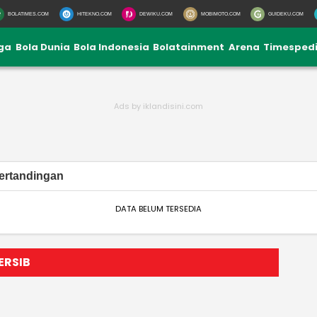
BOLATIMES.COM
HITEKNO.COM
DEWIKU.COM
MOBIMOTO.COM
GUIDEKU.COM
iga
Bola Dunia
Bola Indonesia
Bolatainment
Arena
Timesped
ertandingan
DATA BELUM TERSEDIA
ERSIB