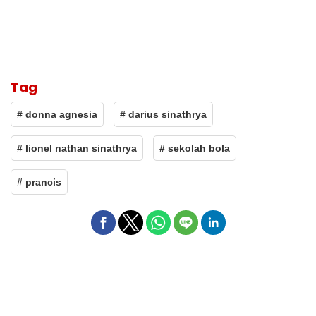
Tag
# donna agnesia
# darius sinathrya
# lionel nathan sinathrya
# sekolah bola
# prancis