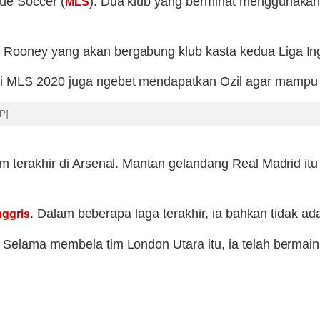
gue Soccer (
). Dua klub yang berminat menggunakan 
MLS
ooney yang akan bergabung klub kasta kedua Liga Inggr
di MLS 2020 juga ngebet mendapatkan Ozil agar mampu 
P]
m terakhir di Arsenal. Mantan gelandang Real Madrid itu
. Dalam beberapa laga terakhir, ia bahkan tidak 
nggris
 Selama membela tim London Utara itu, ia telah bermai