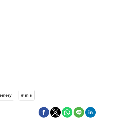
 emery
# mls