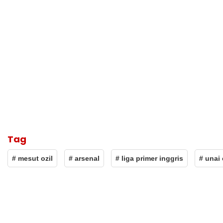
Tag
# mesut ozil
# arsenal
# liga primer inggris
# unai