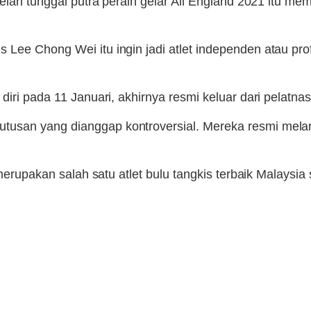
telah tunggal putra peraih gelar All England 2021 itu m
 Lee Chong Wei itu ingin jadi atlet independen atau p
diri pada 11 Januari, akhirnya resmi keluar dari pelatn
san yang dianggap kontroversial. Mereka resmi melaran
 merupakan salah satu atlet bulu tangkis terbaik Malaysia