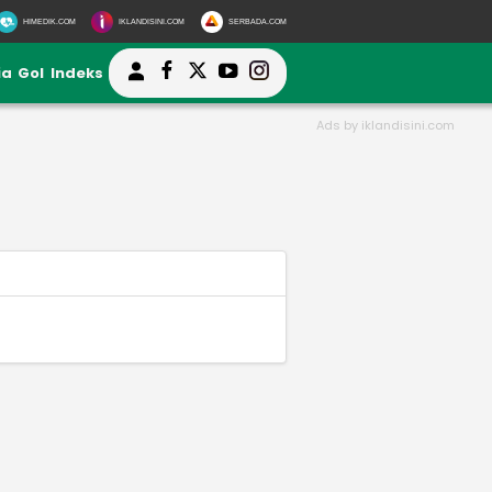
HIMEDIK.COM
IKLANDISINI.COM
SERBADA.COM
ia
Gol
Indeks