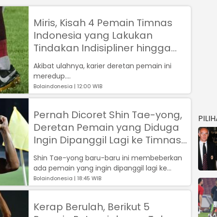
Miris, Kisah 4 Pemain Timnas
Indonesia yang Lakukan
Tindakan Indisipliner hingga
Redupkan Kariernya
Akibat ulahnya, karier deretan pemain ini
meredup....
Bolaindonesia | 12:00 WIB
Pernah Dicoret Shin Tae-yong,
PILI
Deretan Pemain yang Diduga
Ingin Dipanggil Lagi ke Timnas
Indonesia
Shin Tae-yong baru-baru ini membeberkan
ada pemain yang ingin dipanggil lagi ke
Timnas Indonesia setelah dicoret karena ...
Bolaindonesia | 18:45 WIB
Kerap Berulah, Berikut 5