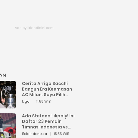
HAN
Cerita Arrigo Sacchi
Bangun Era Keemasan
AC Milan: Saya Pilih
Pemain dari Isi Otaknya
Liga
11:58 WIB
Ada Stefano Lilipaly! Ini
Daftar 23 Pemain
Timnas Indonesia vs
China
Bolaindonesia
15:55 WIB