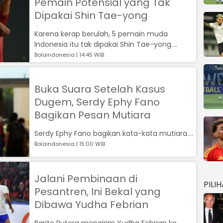
Pemain Potensial yang Tak
Dipakai Shin Tae-yong
Karena kerap berulah, 5 pemain muda
Indonesia itu tak dipakai Shin Tae-yong....
Bolaindonesia | 14:45 WIB
Buka Suara Setelah Kasus
Dugem, Serdy Ephy Fano
Bagikan Pesan Mutiara
Serdy Ephy Fano bagikan kata-kata mutiara....
Bolaindonesia | 15:00 WIB
Jalani Pembinaan di
PILI
Pesantren, Ini Bekal yang
Dibawa Yudha Febrian
Barito Putera mengirim Yudha Febrian ke