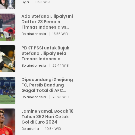
Pemain dari Isi Otaknya
Liga
11:58 WIB
Ada Stefano Lilipaly! Ini
Daftar 23 Pemain
Timnas Indonesia vs
China
Bolaindonesia
15:55 WIB
PDKT PSSI untuk Bujuk
Stefano Lilipaly Bela
Timnas Indonesia
Berakhir Berantakan
Bolaindonesia
23:44 WIB
Dipecundangi Zhejiang
FC, Persib Bandung
Gagal Total di AFC
Champions League Two
Bolaindonesia
23:23 WIB
Lamine Yamal, Bocah 16
Tahun 362 Hari Cetak
Gol di Euro 2024
Boladunia
10:54 WIB