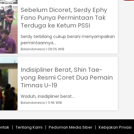
Sebelum Dicoret, Serdy Ephy
Fano Punya Permintaan Tak
Terduga ke Ketum PSSI
Serdy terbilang cukup berani menyampaikan
permintaannya...
Bolaindonesia | 08:05 WIB
Indisipliner Berat, Shin Tae-
yong Resmi Coret Dua Pemain
Timnas U-19
Waduh, insidipliner berat...
Bolaindonesia | 11:45 WIB
ontak
Tentang Kami
Pedoman Media Siber
Kebijakan Privasi