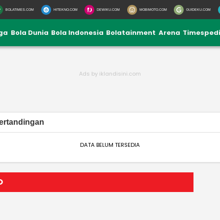
BOLATIMES.COM
HITEKNO.COM
DEWIKU.COM
MOBIMOTO.COM
GUIDEKU.COM
iga
Bola Dunia
Bola Indonesia
Bolatainment
Arena
Timesped
ertandingan
DATA BELUM TERSEDIA
O