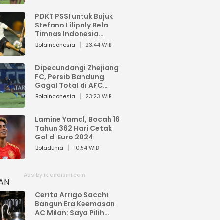
PDKT PSSI untuk Bujuk
Stefano Lilipaly Bela
Timnas Indonesia
Berakhir Berantakan
Bolaindonesia
23:44 WIB
Dipecundangi Zhejiang
FC, Persib Bandung
Gagal Total di AFC
Champions League Two
Bolaindonesia
23:23 WIB
Lamine Yamal, Bocah 16
Tahun 362 Hari Cetak
Gol di Euro 2024
Boladunia
10:54 WIB
HAN
Cerita Arrigo Sacchi
Bangun Era Keemasan
AC Milan: Saya Pilih