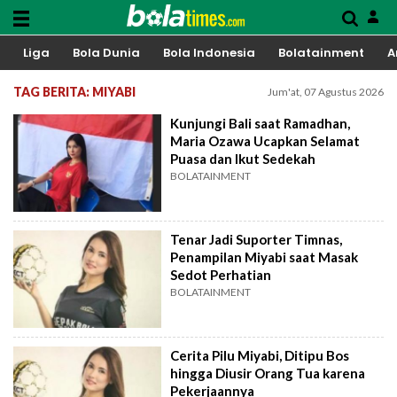
Liga
Bola Dunia
Bola Indonesia
Bolatainment
A
TAG BERITA: MIYABI
Jum'at, 07 Agustus 2026
Kunjungi Bali saat Ramadhan,
Maria Ozawa Ucapkan Selamat
Puasa dan Ikut Sedekah
BOLATAINMENT
Tenar Jadi Suporter Timnas,
Penampilan Miyabi saat Masak
Sedot Perhatian
BOLATAINMENT
Cerita Pilu Miyabi, Ditipu Bos
hingga Diusir Orang Tua karena
Pekerjaannya