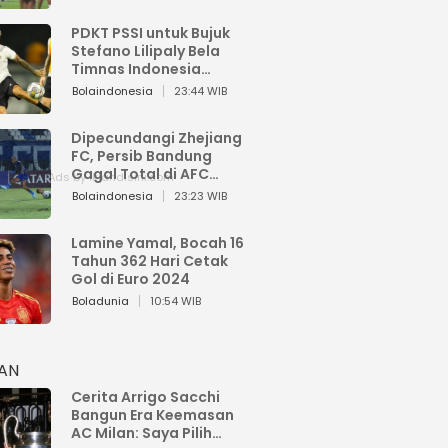
PDKT PSSI untuk Bujuk
Stefano Lilipaly Bela
Timnas Indonesia
Berakhir Berantakan
Bolaindonesia
23:44 WIB
Dipecundangi Zhejiang
FC, Persib Bandung
Gagal Total di AFC
Champions League Two
Bolaindonesia
23:23 WIB
Lamine Yamal, Bocah 16
Tahun 362 Hari Cetak
Gol di Euro 2024
Boladunia
10:54 WIB
HAN
Cerita Arrigo Sacchi
Bangun Era Keemasan
AC Milan: Saya Pilih