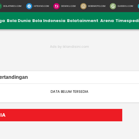
BOLATIMES.COM
HITEKNO.COM
DEWIKU.COM
MOBIMOTO.COM
GUIDEKU.COM
iga
Bola Dunia
Bola Indonesia
Bolatainment
Arena
Timesped
ertandingan
DATA BELUM TERSEDIA
IA