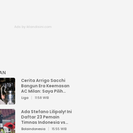
HAN
Cerita Arrigo Sacchi
Bangun Era Keemasan
AC Milan: Saya Pilih
Pemain dari Isi Otaknya
Liga
11:58 WIB
Ada Stefano Lilipaly! Ini
Daftar 23 Pemain
Timnas Indonesia vs
China
Bolaindonesia
15:55 WIB