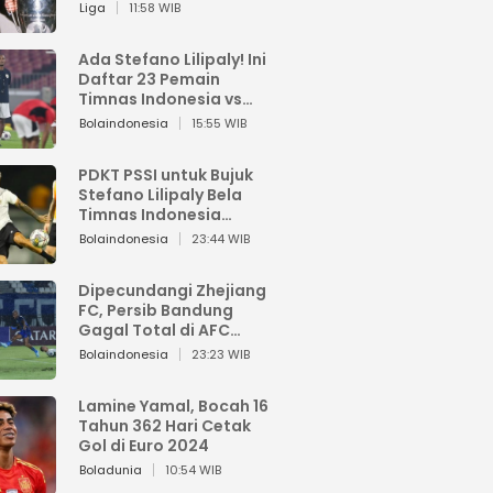
Pemain dari Isi Otaknya
Liga
11:58 WIB
Ada Stefano Lilipaly! Ini
Daftar 23 Pemain
Timnas Indonesia vs
China
Bolaindonesia
15:55 WIB
PDKT PSSI untuk Bujuk
Stefano Lilipaly Bela
Timnas Indonesia
Berakhir Berantakan
Bolaindonesia
23:44 WIB
Dipecundangi Zhejiang
FC, Persib Bandung
Gagal Total di AFC
Champions League Two
Bolaindonesia
23:23 WIB
Lamine Yamal, Bocah 16
Tahun 362 Hari Cetak
Gol di Euro 2024
Boladunia
10:54 WIB