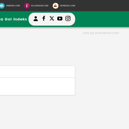
HIMEDIK.COM
IKLANDISINI.COM
SERBADA.COM
ia
Gol
Indeks