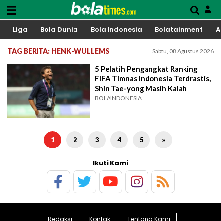
Liga
Bola Dunia
Bola Indonesia
Bolatainment
A
TAG BERITA: HENK-WULLEMS
Sabtu, 08 Agustus 2026
5 Pelatih Pengangkat Ranking
FIFA Timnas Indonesia Terdrastis,
Shin Tae-yong Masih Kalah
BOLAINDONESIA
1
2
3
4
5
»
Ikuti Kami
Redaksi
Kontak
Tentang Kami