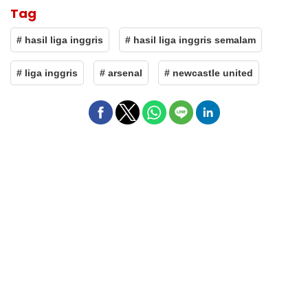
Tag
# hasil liga inggris
# hasil liga inggris semalam
# liga inggris
# arsenal
# newcastle united