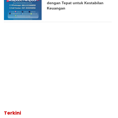
dengan Tepat untuk Kestabilan
Keuangan
Terkini