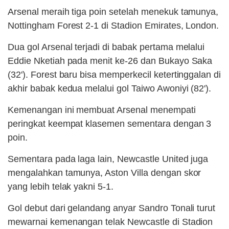
Arsenal meraih tiga poin setelah menekuk tamunya,
Nottingham Forest 2-1 di Stadion Emirates, London.
Dua gol Arsenal terjadi di babak pertama melalui
Eddie Nketiah pada menit ke-26 dan Bukayo Saka
(32'). Forest baru bisa memperkecil ketertinggalan di
akhir babak kedua melalui gol Taiwo Awoniyi (82').
Kemenangan ini membuat Arsenal menempati
peringkat keempat klasemen sementara dengan 3
poin.
Sementara pada laga lain, Newcastle United juga
mengalahkan tamunya, Aston Villa dengan skor
yang lebih telak yakni 5-1.
Gol debut dari gelandang anyar Sandro Tonali turut
mewarnai kemenangan telak Newcastle di Stadion