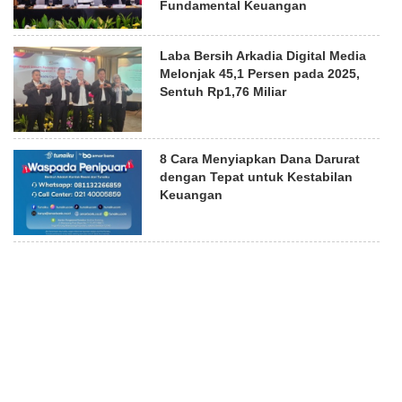
Fundamental Keuangan
Laba Bersih Arkadia Digital Media
Melonjak 45,1 Persen pada 2025,
Sentuh Rp1,76 Miliar
8 Cara Menyiapkan Dana Darurat
dengan Tepat untuk Kestabilan
Keuangan