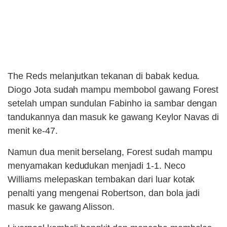
The Reds melanjutkan tekanan di babak kedua.
Diogo Jota sudah mampu membobol gawang Forest
setelah umpan sundulan Fabinho ia sambar dengan
tandukannya dan masuk ke gawang Keylor Navas di
menit ke-47.
Namun dua menit berselang, Forest sudah mampu
menyamakan kedudukan menjadi 1-1. Neco
Williams melepaskan tembakan dari luar kotak
penalti yang mengenai Robertson, dan bola jadi
masuk ke gawang Alisson.