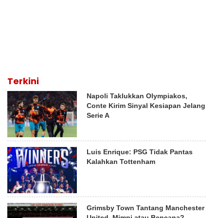
Terkini
Napoli Taklukkan Olympiakos,
Conte Kirim Sinyal Kesiapan Jelang
Serie A
Luis Enrique: PSG Tidak Pantas
Kalahkan Tottenham
Grimsby Town Tantang Manchester
United, Mimpi atau Bencana?