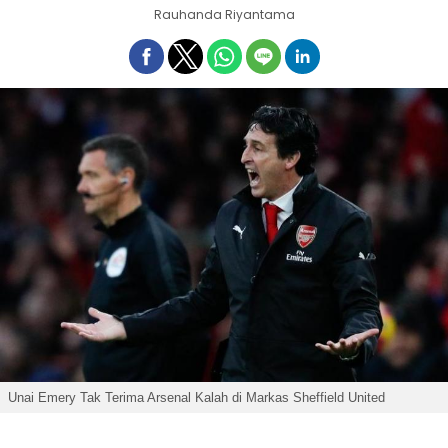
Rauhanda Riyantama
Unai Emery Tak Terima Arsenal Kalah di Markas Sheffield United