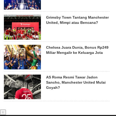
Grimsby Town Tantang Manchester
United, Mimpi atau Bencana?
Chelsea Juara Dunia, Bonus Rp249
Miliar Mengalir ke Keluarga Jota
AS Roma Resmi Tawar Jadon
Sancho, Manchester United Mulai
Goyah?
↑