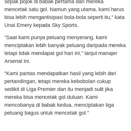
sepak pojok di babak pertama dan mereka
mencetak satu gol. Namun yang utama, kami harus
bisa lebih mengantisipasi bola-bola seperti itu," kata
Unai Emery kepada Sky Sports.
"Saat kami punya peluang menyerang, kami
menciptakan lebih banyak peluang daripada mereka
tetapi tidak mendapat gol hari ini," lanjut manajer
Arsenal ini.
"Kami pantas mendapatkan hasil yang lebih dari
pertandingan, tetapi mereka kebobolan cukup
sedikit di Liga Premier dan itu menjadi sulit jika
mereka bisa mencetak gol duluan. Kami
mencobanya di babak kedua, menciptakan tiga
peluang bagus untuk mencetak gol."