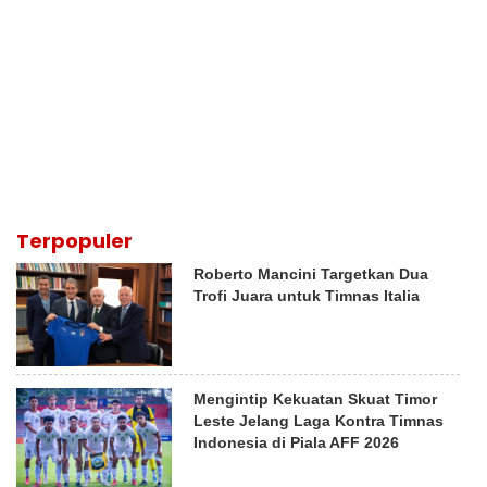
Terpopuler
Roberto Mancini Targetkan Dua
Trofi Juara untuk Timnas Italia
Mengintip Kekuatan Skuat Timor
Leste Jelang Laga Kontra Timnas
Indonesia di Piala AFF 2026