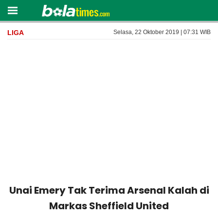
LIGA
Selasa, 22 Oktober 2019 | 07:31 WIB
Unai Emery Tak Terima Arsenal Kalah di
Markas Sheffield United