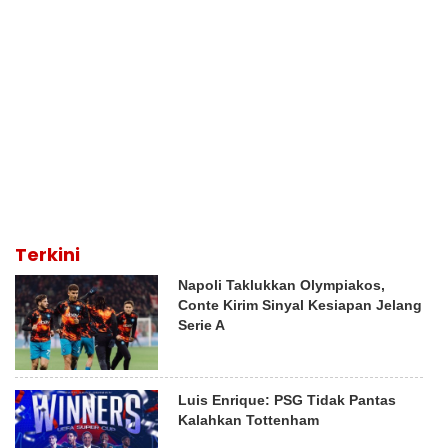
Terkini
Napoli Taklukkan Olympiakos,
Conte Kirim Sinyal Kesiapan Jelang
Serie A
Luis Enrique: PSG Tidak Pantas
Kalahkan Tottenham