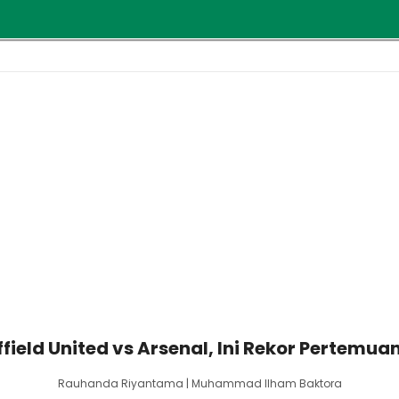
field United vs Arsenal, Ini Rekor Pertemu
Rauhanda Riyantama | Muhammad Ilham Baktora