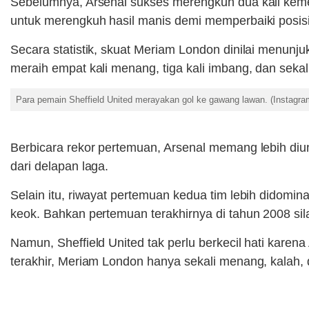
Sebelumnya, Arsenal sukses merengkuh dua kali kemena
untuk merengkuh hasil manis demi memperbaiki posisi
Secara statistik, skuat Meriam London dinilai menunju
meraih empat kali menang, tiga kali imbang, dan sekali
Para pemain Sheffield United merayakan gol ke gawang lawan. (Instagra
Berbicara rekor pertemuan, Arsenal memang lebih diu
dari delapan laga.
Selain itu, riwayat pertemuan kedua tim lebih didom
keok. Bahkan pertemuan terakhirnya di tahun 2008 s
Namun, Sheffield United tak perlu berkecil hati karen
terakhir, Meriam London hanya sekali menang, kalah, 