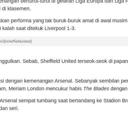
ngan berturut-turut di gelaran Liga Europa dan Liga Pr
 di klasemen.
kkan performa yang tak buruk-buruk amat di awal musim i
 kalah saat ditekuk Liverpool 1-3.
m/@sheffieldunited)
nggulkan. Sebab, Sheffield United terseok-seok di pap
inasi dengan kemenangan Arsenal. Sebanyak sembilan per
ilam, Meriam London mencukur habis
The Blades
dengan 
a Arsenal sempat tumbang saat bertandang ke Stadion Bra
dan seri.