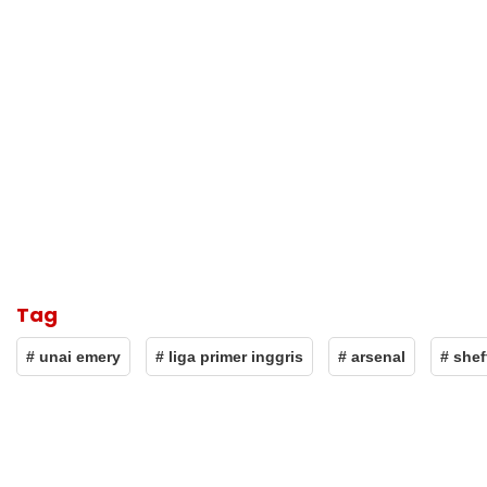
Tag
# unai emery
# liga primer inggris
# arsenal
# shef