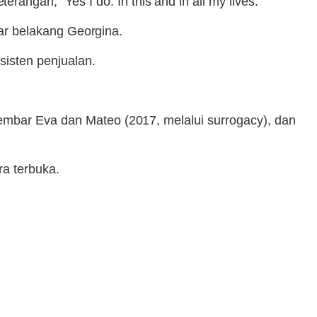
gan, “Yes I do. In this and in all my lives.”
tar belakang Georgina.
sisten penjualan.
embar Eva dan Mateo (2017, melalui surrogacy), dan
ra terbuka.