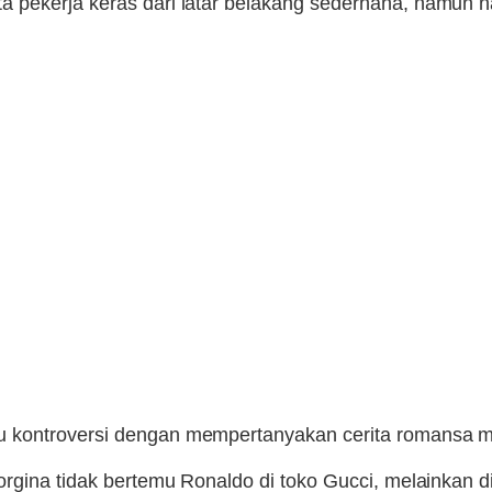
pekerja keras dari latar belakang sederhana, namun nar
u kontroversi dengan mempertanyakan cerita romansa m
orgina tidak bertemu Ronaldo di toko Gucci, melainkan 