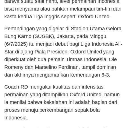
bahwa suatu saat nanti, level permainan Indonesia
bisa menyamai atau bahkan melampaui tim-tim dari
kasta kedua Liga Inggris seperti Oxford United.
Pertandingan yang digelar di Stadion Utama Gelora
Bung Karno (SUGBK), Jakarta, pada Minggu
(6/7/2025) itu menjadi debut bagi Liga Indonesia All-
Star di ajang Piala Presiden. Oxford United yang
diperkuat oleh dua pemain Timnas Indonesia, Ole
Romeny dan Marselino Ferdinan, tampil dominan
dan akhirnya mengamankan kemenangan 6-3.
Coach RD mengakui kualitas dan intensitas
permainan yang ditampilkan Oxford United, namun
ia menilai bahwa kekalahan ini adalah bagian dari
proses menuju perkembangan sepak bola
Indonesia.