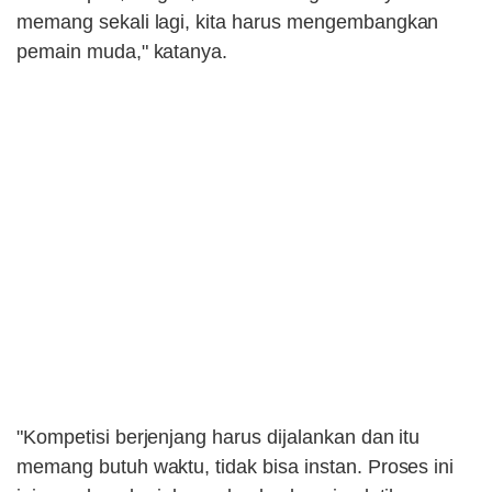
memang sekali lagi, kita harus mengembangkan
pemain muda," katanya.
"Kompetisi berjenjang harus dijalankan dan itu
memang butuh waktu, tidak bisa instan. Proses ini