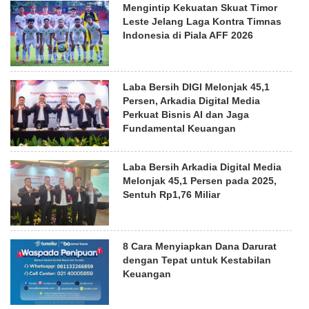
Mengintip Kekuatan Skuat Timor
Leste Jelang Laga Kontra Timnas
Indonesia di Piala AFF 2026
Laba Bersih DIGI Melonjak 45,1
Persen, Arkadia Digital Media
Perkuat Bisnis AI dan Jaga
Fundamental Keuangan
Laba Bersih Arkadia Digital Media
Melonjak 45,1 Persen pada 2025,
Sentuh Rp1,76 Miliar
8 Cara Menyiapkan Dana Darurat
dengan Tepat untuk Kestabilan
Keuangan