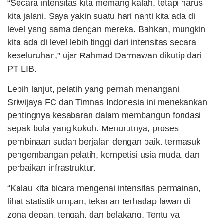
“Secara intensitas kita memang kalah, tetapi harus
kita jalani. Saya yakin suatu hari nanti kita ada di
level yang sama dengan mereka. Bahkan, mungkin
kita ada di level lebih tinggi dari intensitas secara
keseluruhan,” ujar Rahmad Darmawan dikutip dari
PT LIB.
Lebih lanjut, pelatih yang pernah menangani
Sriwijaya FC dan Timnas Indonesia ini menekankan
pentingnya kesabaran dalam membangun fondasi
sepak bola yang kokoh. Menurutnya, proses
pembinaan sudah berjalan dengan baik, termasuk
pengembangan pelatih, kompetisi usia muda, dan
perbaikan infrastruktur.
“Kalau kita bicara mengenai intensitas permainan,
lihat statistik umpan, tekanan terhadap lawan di
zona depan, tengah, dan belakang. Tentu ya