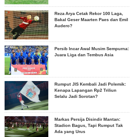
Reza Arya Cetak Rekor 100 Laga,
Bakal Geser Maarten Paes dan Emil
Audero?
Persib Incar Awal Musim Sempurna:
Juara Liga dan Tembus Asia
Rumput JIS Kembali Jadi Polemik:
Kenapa Lapangan Rp2 Triliun
Selalu Jadi Sorotan?
Markas Persija Disindir Mantan:
Stadion Bagus, Tapi Rumput Tak
Ada yang Urus