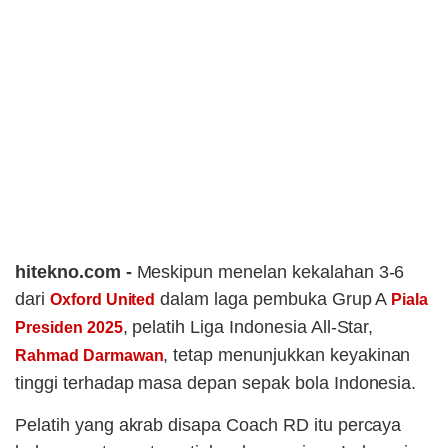
hitekno.com -
Meskipun menelan kekalahan 3-6
dari
dalam laga pembuka Grup A
Oxford United
Piala
, pelatih Liga Indonesia All-Star,
Presiden 2025
, tetap menunjukkan keyakinan
Rahmad Darmawan
tinggi terhadap masa depan sepak bola Indonesia.
Pelatih yang akrab disapa Coach RD itu percaya