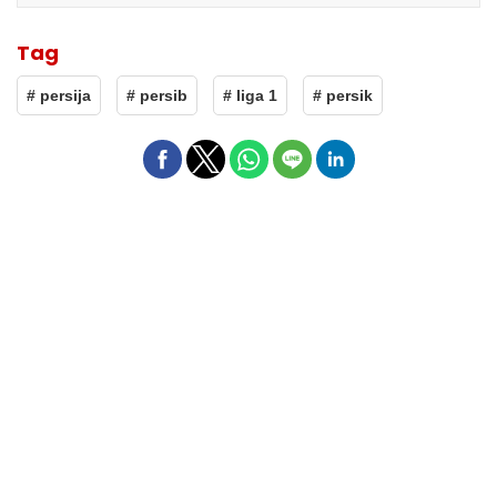
Tag
# persija
# persib
# liga 1
# persik