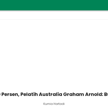
Persen, Pelatih Australia Graham Arnold: 
Kurnia Hartadi