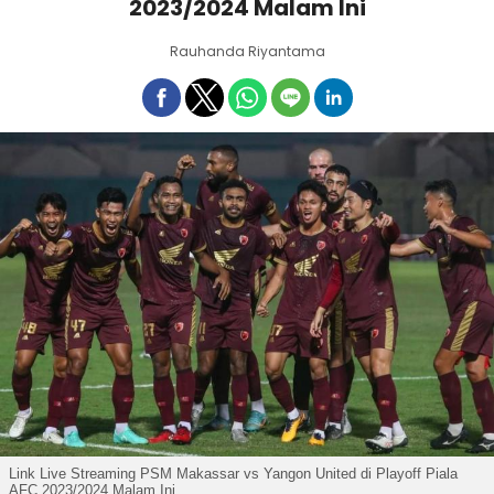
2023/2024 Malam Ini
Rauhanda Riyantama
Link Live Streaming PSM Makassar vs Yangon United di Playoff Piala
AFC 2023/2024 Malam Ini