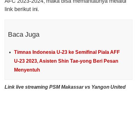
AFC 2023-2024, maka bisa memantaunya melalui
link berikut ini.
Baca Juga
Timnas Indonesia U-23 ke Semifinal Piala AFF
U-23 2023, Asisten Shin Tae-yong Beri Pesan
Menyentuh
Link live streaming PSM Makassar vs Yangon United