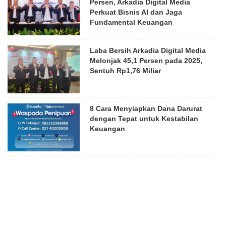
Persen, Arkadia Digital Media
Perkuat Bisnis AI dan Jaga
Fundamental Keuangan
Laba Bersih Arkadia Digital Media
Melonjak 45,1 Persen pada 2025,
Sentuh Rp1,76 Miliar
8 Cara Menyiapkan Dana Darurat
dengan Tepat untuk Kestabilan
Keuangan