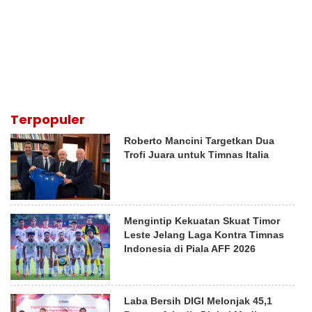
Terpopuler
Roberto Mancini Targetkan Dua
Trofi Juara untuk Timnas Italia
Mengintip Kekuatan Skuat Timor
Leste Jelang Laga Kontra Timnas
Indonesia di Piala AFF 2026
Laba Bersih DIGI Melonjak 45,1