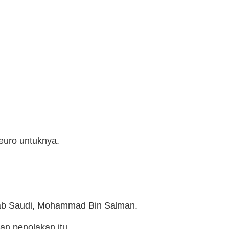
euro untuknya.
.
rab Saudi, Mohammad Bin Salman.
an penolakan itu.