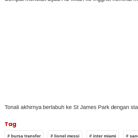
Tonali akhirnya berlabuh ke St James Park dengan sta
Tag
# bursa transfer
# lionel messi
# inter miami
# san