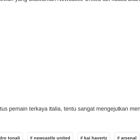
tus pemain terkaya Italia, tentu sangat mengejutkan m
dro tonali
# newcastle united
# kai havertz
# arsenal