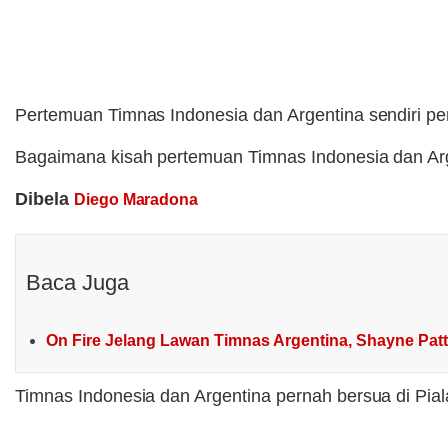
Pertemuan Timnas Indonesia dan Argentina sendiri pern
Bagaimana kisah pertemuan Timnas Indonesia dan Arg
Dibela
Diego Maradona
Baca Juga
On Fire Jelang Lawan Timnas Argentina, Shayne Pat
Timnas Indonesia dan Argentina pernah bersua di Pial