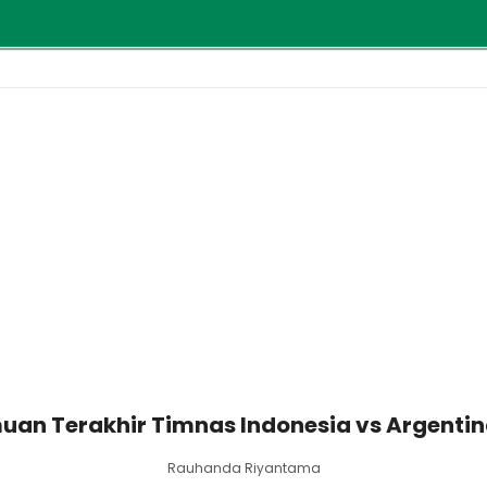
an Terakhir Timnas Indonesia vs Argentina
Rauhanda Riyantama