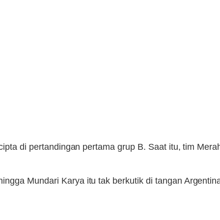
cipta di pertandingan pertama grup B. Saat itu, tim Mer
ngga Mundari Karya itu tak berkutik di tangan Argenti