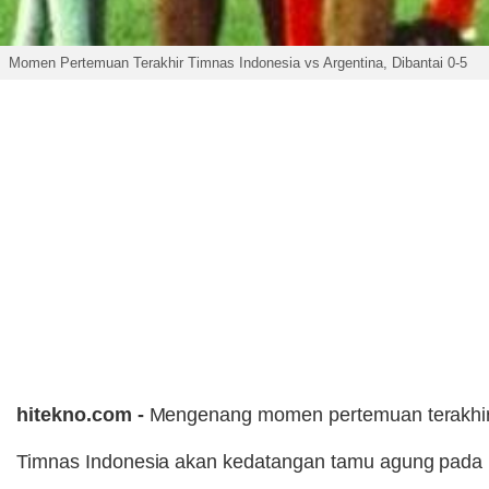
Momen Pertemuan Terakhir Timnas Indonesia vs Argentina, Dibantai 0-5
hitekno.com -
Mengenang momen pertemuan terakhir
Timnas Indonesia akan kedatangan tamu agung pada FI