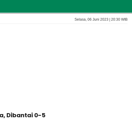
Selasa, 06 Juni 2023 | 20:30 WIB
, Dibantai 0-5