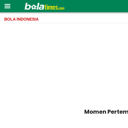
BOLA INDONESIA
Momen Pertemu