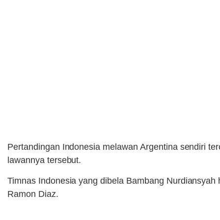
Pertandingan Indonesia melawan Argentina sendiri ter
lawannya tersebut.
Timnas Indonesia yang dibela Bambang Nurdiansyah hi
Ramon Diaz.