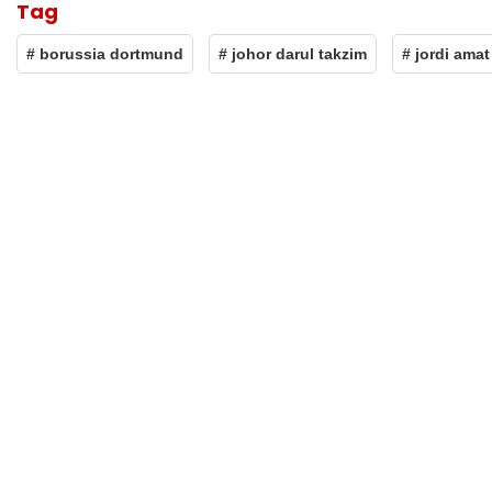
Tag
# borussia dortmund
# johor darul takzim
# jordi amat