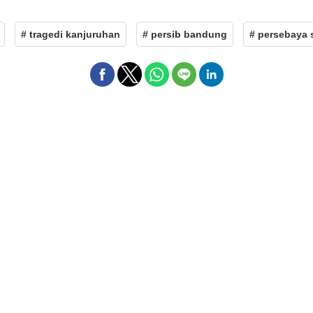
# tragedi kanjuruhan
# persib bandung
# persebaya 