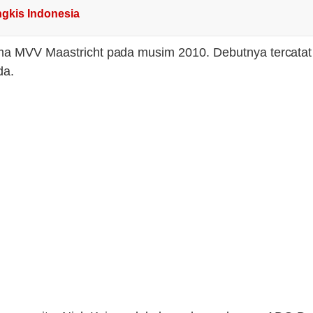
ngkis Indonesia
tama MVV Maastricht pada musim 2010. Debutnya terca
da.