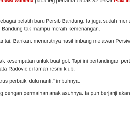
pada leg pertama babak 32 besar
ersiwa Wamena
Piala I
sebagai pelatih baru Persib Bandung. Ia juga sudah men
ung Bandung tak mampu meraih kemenangan.
antai. Bahkan, menurutnya hasil imbang melawan Persiwa
anyak kesempatan untuk buat gol. Tapi ini pertandingan p
ata Radovic di laman resmi klub.
arus perbaiki dulu nanti," imbuhnya.
ang dengan permainan anak asuhnya. Ia pun berjanji akan