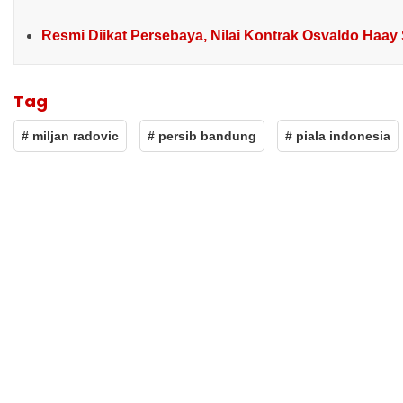
Resmi Diikat Persebaya, Nilai Kontrak Osvaldo Haay 
Tag
# miljan radovic
# persib bandung
# piala indonesia