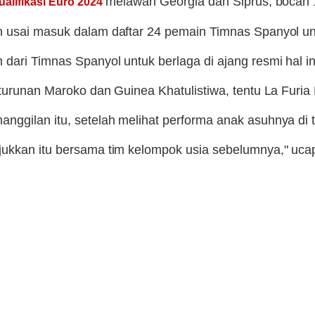
melawan Georgia dan Siprus, bocah 1
ualifikasi Euro 2024
n usai masuk dalam daftar 24 pemain Timnas Spanyol unt
dari Timnas Spanyol untuk berlaga di ajang resmi hal i
turunan Maroko dan Guinea Khatulistiwa, tentu La Furia R
nggilan itu, setelah melihat performa anak asuhnya di
ukkan itu bersama tim kelompok usia sebelumnya," ucap