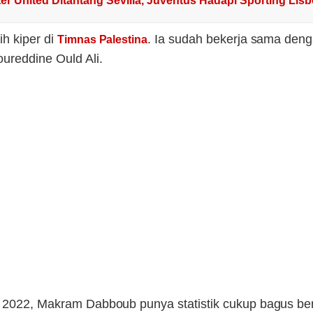
er United Ditantang Sevilla, Juventus Hadapi Sporting Lis
ih kiper di
. Ia sudah bekerja sama deng
Timnas Palestina
ureddine Ould Ali.
i 2022, Makram Dabboub punya statistik cukup bagus ber