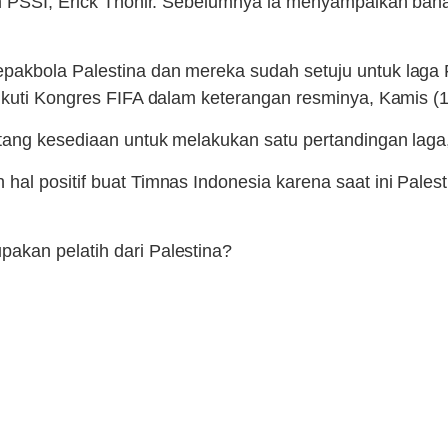
tum PSSI, Erick Thohir. Sebelumnya ia menyampaikan b
akbola Palestina dan mereka sudah setuju untuk laga F
ikuti Kongres FIFA dalam keterangan resminya, Kamis (1
tang kesediaan untuk melakukan satu pertandingan laga
hal positif buat Timnas Indonesia karena saat ini Pale
akan pelatih dari Palestina?