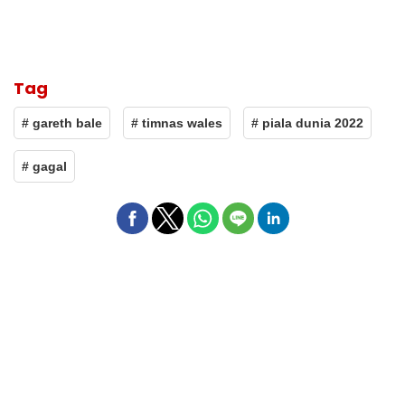
Tag
# gareth bale
# timnas wales
# piala dunia 2022
# gagal