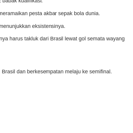
 babak kualifikasi.
meramaikan pesta akbar sepak bola dunia.
 menunjukkan eksistensinya.
a harus takluk dari Brasil lewat gol semata wayang
g Brasil dan berkesempatan melaju ke semifinal.