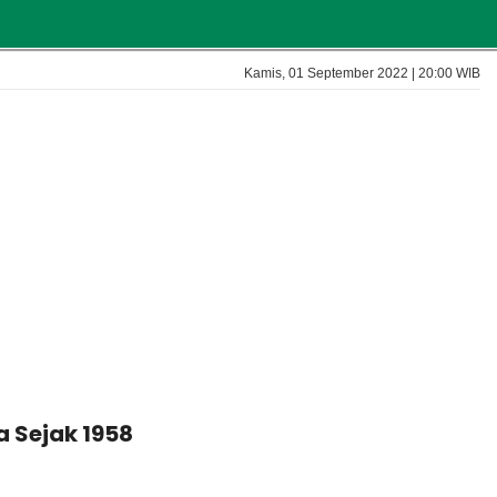
Kamis, 01 September 2022 | 20:00 WIB
a Sejak 1958