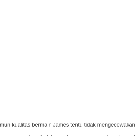
amun kualitas bermain James tentu tidak mengecewakan