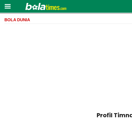
BOLA DUNIA
Profil Timn