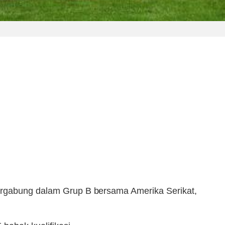
tergabung dalam Grup B bersama Amerika Serikat,