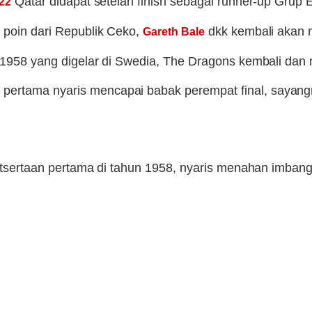
Qatar didapat setelah finish sebagai runner-up Grup E
022
u poin dari Republik Ceko,
dkk kembali akan 
Gareth Bale
si 1958 yang digelar di Swedia, The Dragons kembali dan
ertama nyaris mencapai babak perempat final, sayangny
ikutsertaan pertama di tahun 1958, nyaris menahan imban