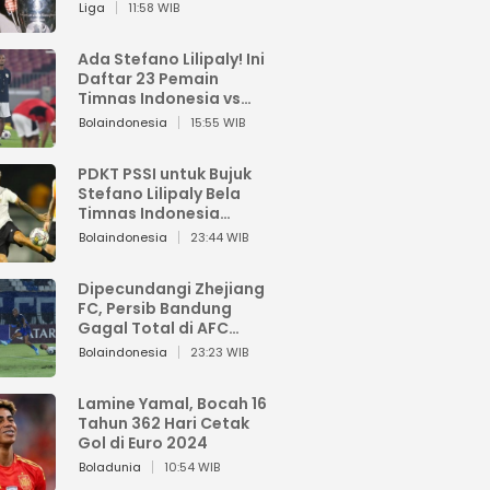
Pemain dari Isi Otaknya
Liga
11:58 WIB
Ada Stefano Lilipaly! Ini
Daftar 23 Pemain
Timnas Indonesia vs
China
Bolaindonesia
15:55 WIB
PDKT PSSI untuk Bujuk
Stefano Lilipaly Bela
Timnas Indonesia
Berakhir Berantakan
Bolaindonesia
23:44 WIB
Dipecundangi Zhejiang
FC, Persib Bandung
Gagal Total di AFC
Champions League Two
Bolaindonesia
23:23 WIB
Lamine Yamal, Bocah 16
Tahun 362 Hari Cetak
Gol di Euro 2024
Boladunia
10:54 WIB