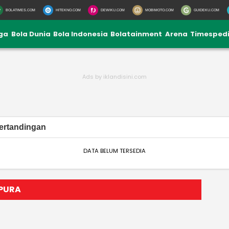
BOLATIMES.COM
HITEKNO.COM
DEWIKU.COM
MOBIMOTO.COM
GUIDEKU.COM
iga
Bola Dunia
Bola Indonesia
Bolatainment
Arena
Timesped
ertandingan
DATA BELUM TERSEDIA
APURA