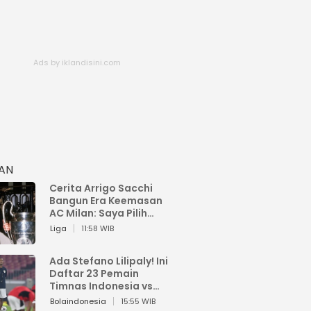
HAN
Cerita Arrigo Sacchi
Bangun Era Keemasan
AC Milan: Saya Pilih
Pemain dari Isi Otaknya
Liga
11:58 WIB
Ada Stefano Lilipaly! Ini
Daftar 23 Pemain
Timnas Indonesia vs
China
Bolaindonesia
15:55 WIB