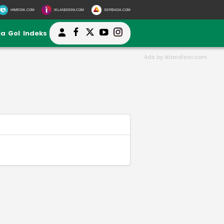
HIMEDIK.COM
IKLANDISINI.COM
SERBADA.COM
ia
Gol
Indeks