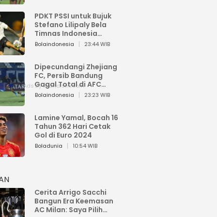
PDKT PSSI untuk Bujuk
Stefano Lilipaly Bela
Timnas Indonesia
Berakhir Berantakan
Bolaindonesia
23:44 WIB
Dipecundangi Zhejiang
FC, Persib Bandung
Gagal Total di AFC
Champions League Two
Bolaindonesia
23:23 WIB
Lamine Yamal, Bocah 16
Tahun 362 Hari Cetak
Gol di Euro 2024
Boladunia
10:54 WIB
HAN
Cerita Arrigo Sacchi
Bangun Era Keemasan
AC Milan: Saya Pilih