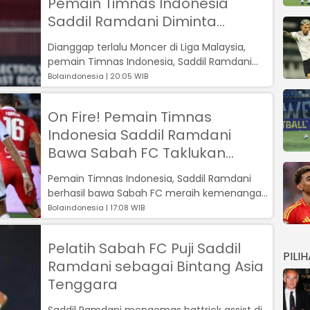
Pemain Timnas Indonesia
Saddil Ramdani Diminta
Abroad ke Liga Raja ASEAN
Dianggap terlalu Moncer di Liga Malaysia,
pemain Timnas Indonesia, Saddil Ramdani
diminta pindah ke liga Raja ASEAN, Tha...
Bolaindonesia | 20:05 WIB
On Fire! Pemain Timnas
Indonesia Saddil Ramdani
Bawa Sabah FC Taklukan
Trengganu FC dengan Skor
Pemain Timnas Indonesia, Saddil Ramdani
Cukup Telak
berhasil bawa Sabah FC meraih kemenangan
atas Trengganu FC....
Bolaindonesia | 17:08 WIB
Pelatih Sabah FC Puji Saddil
PILI
Ramdani sebagai Bintang Asia
Tenggara
Saddil Ramdani mengemas hattrick assist di