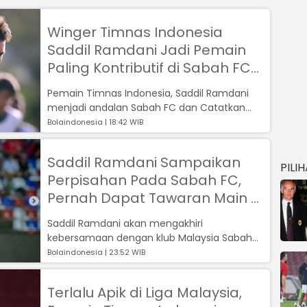
Winger Timnas Indonesia
Saddil Ramdani Jadi Pemain
Paling Kontributif di Sabah FC
Musim ini, Berikut Statistiknya
Pemain Timnas Indonesia, Saddil Ramdani
menjadi andalan Sabah FC dan Catatkan
sebagai pemain paling berkontribusi pada
Bolaindonesia | 18:42 WIB
m...
Saddil Ramdani Sampaikan
PILI
Perpisahan Pada Sabah FC,
Pernah Dapat Tawaran Main di
Austria
Saddil Ramdani akan mengakhiri
kebersamaan dengan klub Malaysia Sabah
FC, dirinya menyampaikan salam perpisahan
Bolaindonesia | 23:52 WIB
setalah ...
Terlalu Apik di Liga Malaysia,