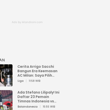
HAN
Cerita Arrigo Sacchi
Bangun Era Keemasan
AC Milan: Saya Pilih
Pemain dari Isi Otaknya
Liga
11:58 WIB
Ada Stefano Lilipaly! Ini
Daftar 23 Pemain
Timnas Indonesia vs
China
Bolaindonesia
15:55 WIB