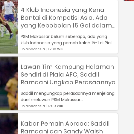
4 Klub Indonesia yang Kena
Bantai di Kompetisi Asia, Ada
yang Kebobolan 15 Gol dalam 1
Laga!
PSM Makassar belum seberapa, ada yang
klub Indonesia yang pernah kalah 15-1 di Piala
AFC!...
Bolaindonesia | 15:00 WIB
Lawan Tim Kampung Halaman
Sendiri di Piala AFC, Saddil
Ramdani Ungkap Perasaannya
Saddil mengungkap perasaannya menjelang
duel melawan PSM Makassar...
Bolaindonesia | 17:00 WIB
Kabar Pemain Abroad: Saddil
Ramdani dan Sandy Walsh