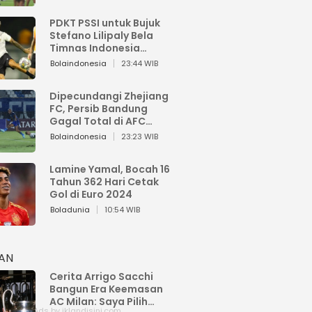
PDKT PSSI untuk Bujuk
Stefano Lilipaly Bela
Timnas Indonesia
Berakhir Berantakan
Bolaindonesia
23:44 WIB
Dipecundangi Zhejiang
FC, Persib Bandung
Gagal Total di AFC
Champions League Two
Bolaindonesia
23:23 WIB
Lamine Yamal, Bocah 16
Tahun 362 Hari Cetak
Gol di Euro 2024
Boladunia
10:54 WIB
HAN
Cerita Arrigo Sacchi
Bangun Era Keemasan
AC Milan: Saya Pilih