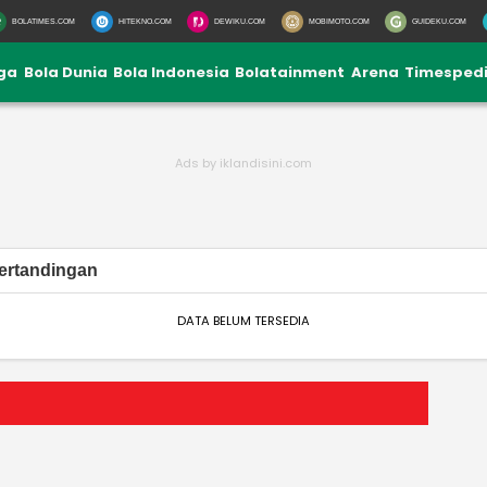
BOLATIMES.COM
HITEKNO.COM
DEWIKU.COM
MOBIMOTO.COM
GUIDEKU.COM
iga
Bola Dunia
Bola Indonesia
Bolatainment
Arena
Timesped
ertandingan
DATA BELUM TERSEDIA