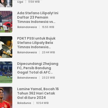
Pemain dari Isi Otaknya
Liga
11:58 WIB
Ada Stefano Lilipaly! Ini
Daftar 23 Pemain
Timnas Indonesia vs
China
Bolaindonesia
15:55 WIB
PDKT PSSI untuk Bujuk
Stefano Lilipaly Bela
Timnas Indonesia
Berakhir Berantakan
Bolaindonesia
23:44 WIB
Dipecundangi Zhejiang
FC, Persib Bandung
Gagal Total di AFC
Champions League Two
Bolaindonesia
23:23 WIB
Lamine Yamal, Bocah 16
Tahun 362 Hari Cetak
Gol di Euro 2024
Boladunia
10:54 WIB