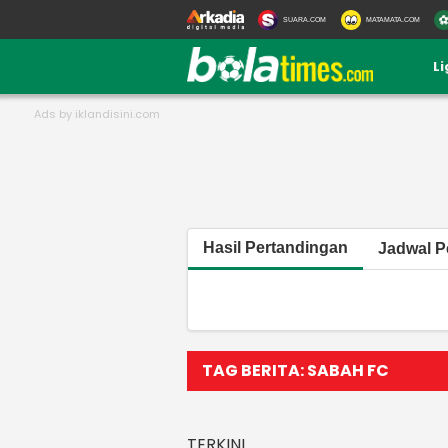
SUARA.COM
MATAMATA.COM
L
Hasil Pertandingan
Jadwal P
TAG BERITA: SABAH FC
TERKINI