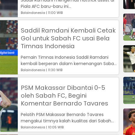
Piala AFC baru-baru ini...
Bolaindonesia | 11:00 WIB
Saddil Ramdani Kembali Cetak
Gol untuk Sabah FC usai Bela
Timnas Indonesia
Pemain Timnas Indonesia Saddil Ramdani
kembali berperan dalam kemenangan Sabah
FC atas Terengganu FC di Liga Super Malay...
Bolaindonesia | 11:30 WIB
PSM Makassar Dibantai 0-5
oleh Sabah FC, Begini
Komentar Bernardo Tavares
Pelatih PSM Makassar Bernardo Tavares
mengakui timnya kalah kualitas dari Sabah
FC...
Bolaindonesia | 10:05 WIB