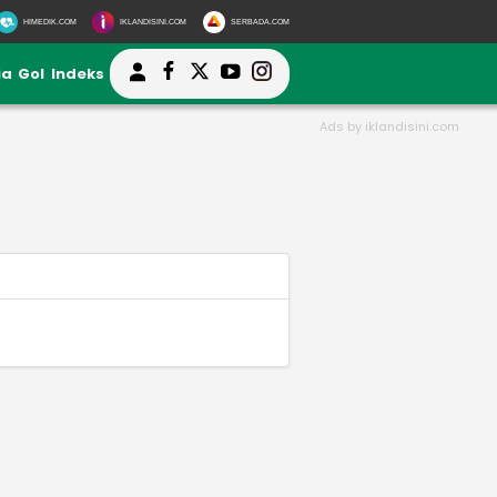
HIMEDIK.COM
IKLANDISINI.COM
SERBADA.COM
ia
Gol
Indeks