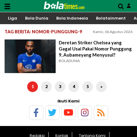
Liga
Bola Dunia
Bola Indonesia
Bolatainment
A
TAG BERITA: NOMOR-PUNGGUNG-9
Kamis, 06 Agustus 2026
Deretan Striker Chelsea yang
Gagal Usai Pakai Nomor Punggung
9, Aubameyang Menyusul?
BOLADUNIA
1
2
3
4
5
»
Ikuti Kami
Redaksi
Kontak
Tentang Kami