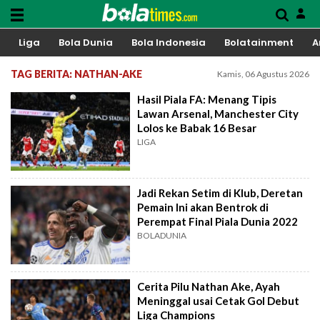
Liga
Bola Dunia
Bola Indonesia
Bolatainment
A
TAG BERITA: NATHAN-AKE
Kamis, 06 Agustus 2026
Hasil Piala FA: Menang Tipis
Lawan Arsenal, Manchester City
Lolos ke Babak 16 Besar
LIGA
Jadi Rekan Setim di Klub, Deretan
Pemain Ini akan Bentrok di
Perempat Final Piala Dunia 2022
BOLADUNIA
Cerita Pilu Nathan Ake, Ayah
Meninggal usai Cetak Gol Debut
Liga Champions