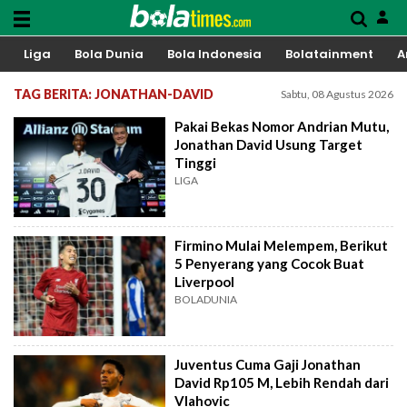
Liga
Bola Dunia
Bola Indonesia
Bolatainment
A
TAG BERITA: JONATHAN-DAVID
Sabtu, 08 Agustus 2026
Pakai Bekas Nomor Andrian Mutu,
Jonathan David Usung Target
Tinggi
LIGA
Firmino Mulai Melempem, Berikut
5 Penyerang yang Cocok Buat
Liverpool
BOLADUNIA
Juventus Cuma Gaji Jonathan
David Rp105 M, Lebih Rendah dari
Vlahovic