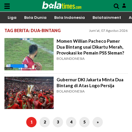
Liga
Bola Dunia
Bola Indonesia
Bolatainment
A
TAG BERITA: DUA-BINTANG
Jum'at, 07 Agustus 2026
Momen Willian Pacheco Pamer
Dua Bintang usai Dikartu Merah,
Provokasi ke Pemain PSS Sleman?
BOLAINDONESIA
Gubernur DKI Jakarta Minta Dua
Bintang di Atas Logo Persija
BOLAINDONESIA
1
2
3
4
5
»